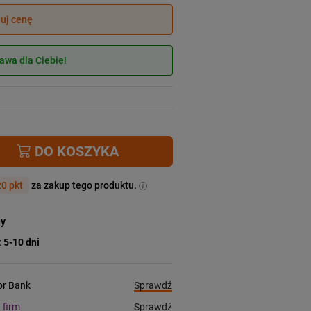
juj cenę
wa dla Ciebie!
DO KOSZYKA
0 pkt
za zakup tego produktu.
ny
:
5-10 dni
Sprawdź
ior Bank
Sprawdź
a firm