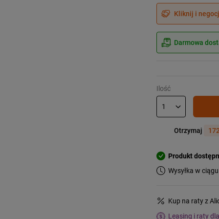
Kliknij i negoc
Darmowa dosta
Ilość
Otrzymaj
172
Produkt dostęp
Wysyłka w ciągu
Kup na raty z Al
Leasing i raty dl