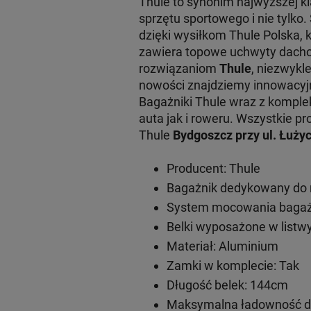
Thule to synonim najwyższej 
sprzętu sportowego i nie tylko
dzięki wysiłkom Thule Polska, 
zawiera topowe uchwyty dachow
rozwiązaniom
Thule
, niezwykl
nowości znajdziemy innowacy
Bagażniki Thule wraz z komple
auta jak i roweru. Wszystkie
Thule
Bydgoszcz przy ul. Łużyc
Producent: Thule
Bagażnik dedykowany do 
System mocowania bagażn
Belki wyposażone w listwy
Materiał: Aluminium
Zamki w komplecie: Tak
Długość belek: 144cm
Maksymalna ładowność do