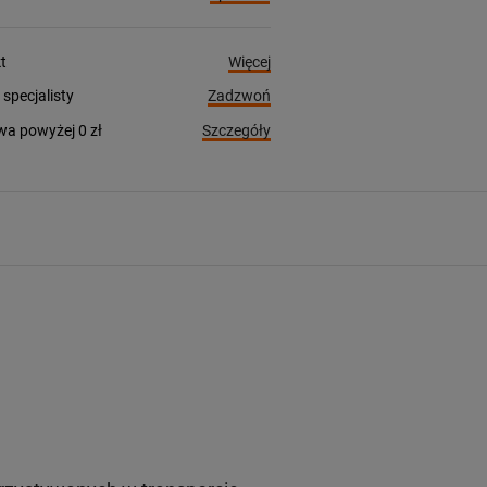
Więcej
t
Zadzwoń
pecjalisty
Szczegóły
a powyżej 0 zł