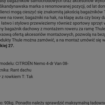
klasy bagażników samochodowych oraz akcesoriów wyko
. Skandynawska marka o renomowanej pozycji, od lat dom
klienci mogą cieszyć się znakomitą jakością bagażników
e na rower, bagażniki na hak, na klapę auta czy boxy d
e łatwo i stylowo przewieziemy również sportowy sprzęt
jny bagażnik dachowy z montażem roweru za ramę Thul
ksową ofertą akcesoriów montażowych, pozwolą na bezp
 produkty Thule można zamówić, a na montaż umówić się
kiej 27.
modelu: CITROËN Nemo 4-dr Van 08-
ika: Rant dachu
 z rowkiem T: Tak
: 90kg. Ponadto należy sprawdzić maksymalną ładown