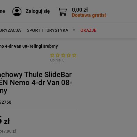
0,00 zł
ne
Zaloguj się
Dostawa gratis!
ORYZACJA
SPORT I TURYSTYKA
MARKI
OKAZJE
4-dr Van 08- relingi srebrny
Opinie: 0
achowy Thule SlideBar
N Nemo 4-dr Van 08-
rny
92750
5
zł
247,90 zł