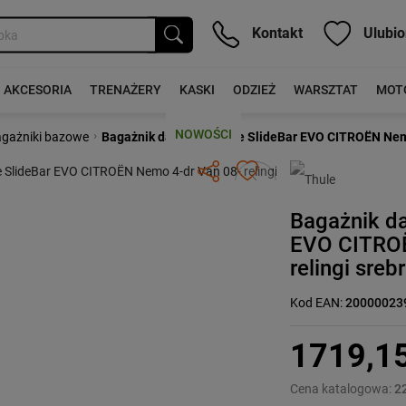
Kontakt
Ulubio
AKCESORIA
TRENAŻERY
KASKI
ODZIEŻ
WARSZTAT
MOT
NOWOŚCI
›
gażniki bazowe
Bagażnik dachowy Thule SlideBar EVO CITROËN Nemo 
Następny
Bagażnik d
EVO CITROË
relingi sreb
Kod EAN:
20000023
1719,1
Cena katalogowa:
2