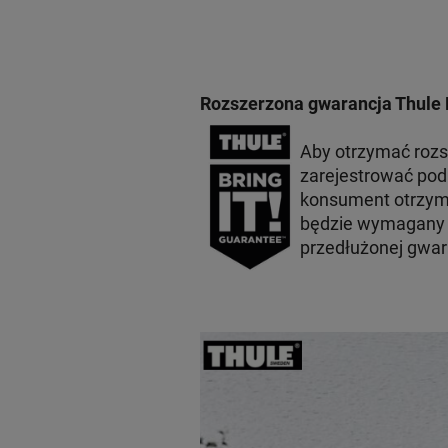
Rozszerzona gwarancja Thule 
Aby otrzymać roz
zarejestrować po
konsument otrzyma
będzie wymagany p
przedłużonej gwar