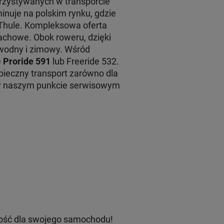
rzystywanych w transporcie
inuje na polskim rynku, gdzie
 Thule. Kompleksowa oferta
achowe. Obok roweru, dzięki
 wodny i zimowy. Wśród
e
Proride 591
lub Freeride 532.
ieczny transport zarówno dla
 w naszym punkcie serwisowym
ość dla swojego samochodu!