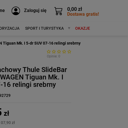
0,00 zł
ne
Zaloguj się
Dostawa gratis!
ORYZACJA
SPORT I TURYSTYKA
MARKI
OKAZJE
iguan Mk. I 5-dr SUV 07-16 relingi srebrny
Opinie: 0
achowy Thule SlideBar
WAGEN Tiguan Mk. I
-16 relingi srebrny
92729
5
zł
107,90 zł