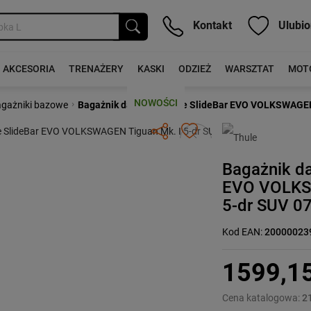
Kontakt
Ulubio
AKCESORIA
TRENAŻERY
KASKI
ODZIEŻ
WARSZTAT
MOT
NOWOŚCI
›
gażniki bazowe
Bagażnik dachowy Thule SlideBar EVO VOLKSWAGEN T
Następny
Bagażnik d
EVO VOLKS
5-dr SUV 07
Kod EAN:
20000023
1599,1
Cena katalogowa:
2