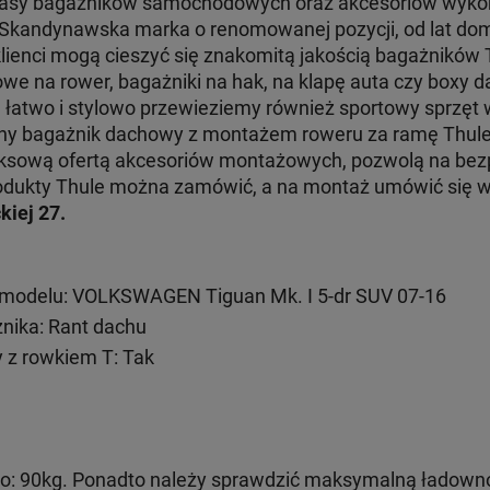
klasy bagażników samochodowych oraz akcesoriów wyko
. Skandynawska marka o renomowanej pozycji, od lat dom
klienci mogą cieszyć się znakomitą jakością bagażników
e na rower, bagażniki na hak, na klapę auta czy boxy d
e łatwo i stylowo przewieziemy również sportowy sprzęt
jny bagażnik dachowy z montażem roweru za ramę Thul
ksową ofertą akcesoriów montażowych, pozwolą na bezp
 produkty Thule można zamówić, a na montaż umówić się
kiej 27.
modelu: VOLKSWAGEN Tiguan Mk. I 5-dr SUV 07-16
ika: Rant dachu
 z rowkiem T: Tak
: 90kg. Ponadto należy sprawdzić maksymalną ładown