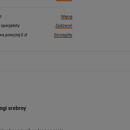
Więcej
t
Zadzwoń
pecjalisty
Szczegóły
a powyżej 0 zł
ngi srebrny