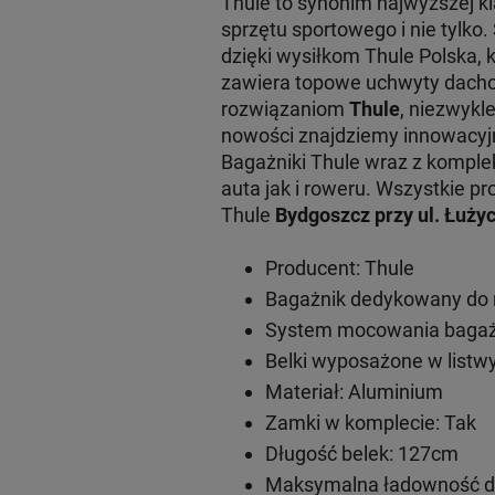
Thule to synonim najwyższej 
sprzętu sportowego i nie tylko
dzięki wysiłkom Thule Polska, 
zawiera topowe uchwyty dachow
rozwiązaniom
Thule
, niezwykl
nowości znajdziemy innowacy
Bagażniki Thule wraz z komple
auta jak i roweru. Wszystkie
Thule
Bydgoszcz przy ul. Łużyc
Producent: Thule
Bagażnik dedykowany do 
System mocowania bagażn
Belki wyposażone w listwy
Materiał: Aluminium
Zamki w komplecie: Tak
Długość belek: 127cm
Maksymalna ładowność do