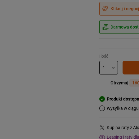
Kliknij i negoc
Darmowa dosta
Ilość
Otrzymaj
160
Produkt dostęp
Wysyłka w ciągu
Kup na raty z Al
Leasing i raty dl