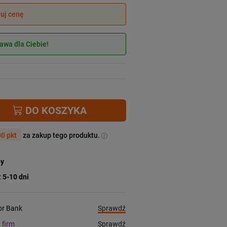
juj cenę
wa dla Ciebie!
DO KOSZYKA
0 pkt
za zakup tego produktu.
ny
:
5-10 dni
Sprawdź
ior Bank
Sprawdź
a firm