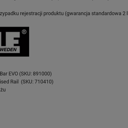
rzypadku rejestracji produktu (gwarancja standardowa 2 l
eBar EVO (SKU: 891000)
ised Rail (SKU: 710410)
ażu