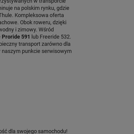
rzystywanych w transporcie
inuje na polskim rynku, gdzie
 Thule. Kompleksowa oferta
achowe. Obok roweru, dzięki
 wodny i zimowy. Wśród
e
Proride 591
lub Freeride 532.
ieczny transport zarówno dla
 w naszym punkcie serwisowym
ość dla swojego samochodu!