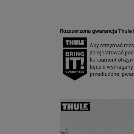
Rozszerzona gwarancja Thule 
Aby otrzymać roz
zarejestrować po
konsument otrzyma
będzie wymagany p
przedłużonej gwar