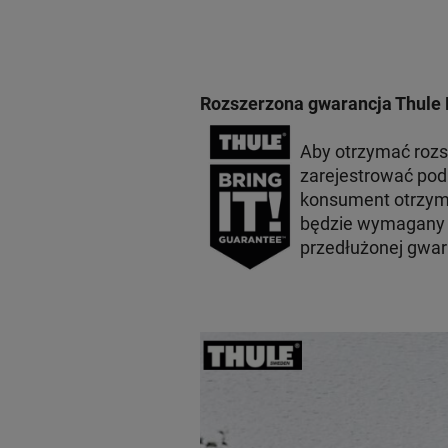
Rozszerzona gwarancja Thule 
Aby otrzymać roz
zarejestrować po
konsument otrzyma
będzie wymagany p
przedłużonej gwar