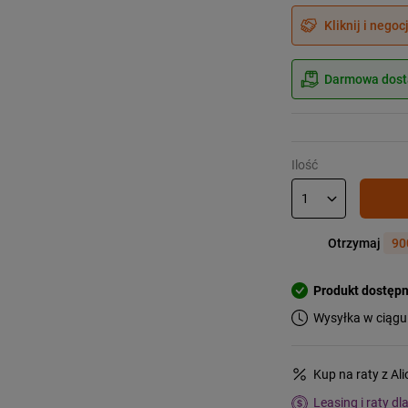
Kliknij i negoc
Darmowa dosta
Ilość
Otrzymaj
90
Produkt dostęp
Wysyłka w ciągu
Kup na raty z Al
Leasing i raty dl