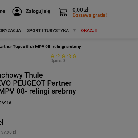
0,00 zł
ne
Zaloguj się
Dostawa gratis!
ORYZACJA
SPORT I TURYSTYKA
MARKI
OKAZJE
tner Tepee 5-dr MPV 08- relingi srebrny
Opinie: 0
achowy Thule
EVO PEUGEOT Partner
MPV 08- relingi srebrny
96918
ł
157,90 zł