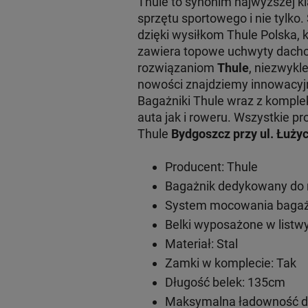
Thule to synonim najwyższej 
sprzętu sportowego i nie tylko
dzięki wysiłkom Thule Polska, 
zawiera topowe uchwyty dachow
rozwiązaniom
Thule
, niezwykl
nowości znajdziemy innowacy
Bagażniki Thule wraz z komple
auta jak i roweru. Wszystkie
Thule
Bydgoszcz przy ul. Łużyc
Producent: Thule
Bagażnik dedykowany do 
System mocowania bagażn
Belki wyposażone w listwy
Materiał: Stal
Zamki w komplecie: Tak
Długość belek: 135cm
Maksymalna ładowność do