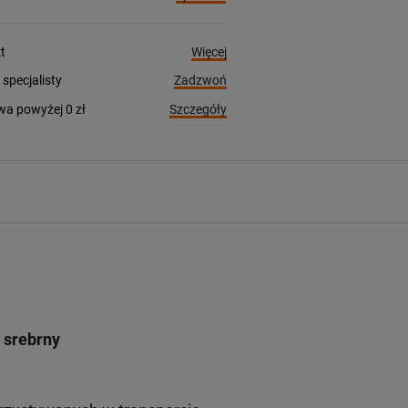
Więcej
t
Zadzwoń
pecjalisty
Szczegóły
a powyżej 0 zł
 srebrny