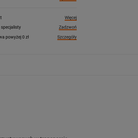
Więcej
t
Zadzwoń
pecjalisty
Szczegóły
a powyżej 0 zł