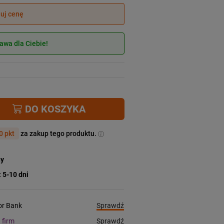
juj cenę
wa dla Ciebie!
DO KOSZYKA
0 pkt
za zakup tego produktu.
ny
:
5-10 dni
Sprawdź
ior Bank
Sprawdź
a firm