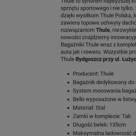
Thule to synonim najwyższej 
sprzętu sportowego i nie tylko
dzięki wysiłkom Thule Polska, 
zawiera topowe uchwyty dachow
rozwiązaniom
Thule
, niezwykl
nowości znajdziemy innowacy
Bagażniki Thule wraz z komple
auta jak i roweru. Wszystkie
Thule
Bydgoszcz przy ul. Łużyc
Producent: Thule
Bagażnik dedykowany do 
System mocowania bagażn
Belki wyposażone w listwy
Materiał: Stal
Zamki w komplecie: Tak
Długość belek: 135cm
Maksymalna ładowność do