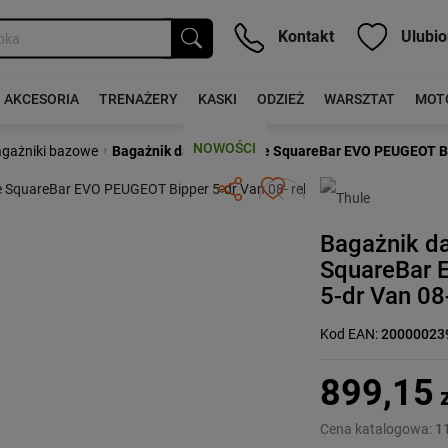
Kontakt
Ulubio
AKCESORIA
TRENAŻERY
KASKI
ODZIEŻ
WARSZTAT
MOT
NOWOŚCI
›
gażniki bazowe
Bagażnik dachowy Thule SquareBar EVO PEUGEOT Bipp
Następny
Bagażnik d
SquareBar 
5-dr Van 08-
Kod EAN:
20000023
899,15
z
Cena katalogowa:
1