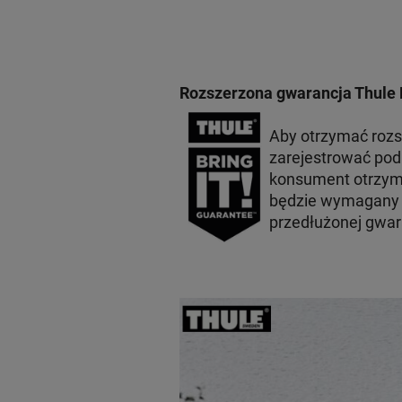
Rozszerzona gwarancja Thule 
Aby otrzymać roz
zarejestrować po
konsument otrzyma
będzie wymagany p
przedłużonej gwar