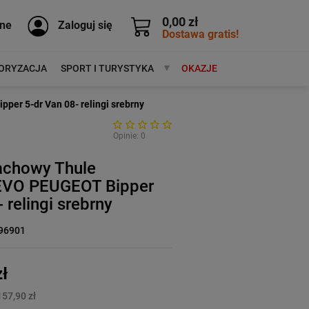
0,00 zł
ne
Zaloguj się
Dostawa gratis!
ORYZACJA
SPORT I TURYSTYKA
MARKI
OKAZJE
er 5-dr Van 08- relingi srebrny
Opinie: 0
achowy Thule
EVO PEUGEOT Bipper
 relingi srebrny
96901
ł
157,90 zł