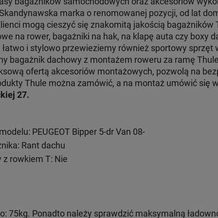
klasy bagażników samochodowych oraz akcesoriów wyko
. Skandynawska marka o renomowanej pozycji, od lat dom
klienci mogą cieszyć się znakomitą jakością bagażników
e na rower, bagażniki na hak, na klapę auta czy boxy d
e łatwo i stylowo przewieziemy również sportowy sprzęt
jny bagażnik dachowy z montażem roweru za ramę Thul
ksową ofertą akcesoriów montażowych, pozwolą na bezp
 produkty Thule można zamówić, a na montaż umówić się
kiej 27.
modelu: PEUGEOT Bipper 5-dr Van 08-
ika: Rant dachu
 z rowkiem T: Nie
: 75kg. Ponadto należy sprawdzić maksymalną ładown