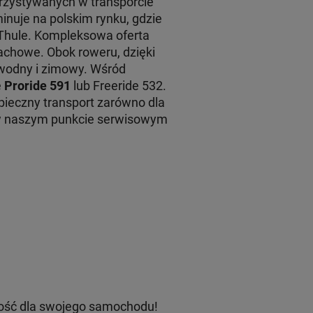
rzystywanych w transporcie
inuje na polskim rynku, gdzie
 Thule. Kompleksowa oferta
achowe. Obok roweru, dzięki
 wodny i zimowy. Wśród
e
Proride 591
lub Freeride 532.
ieczny transport zarówno dla
 w naszym punkcie serwisowym
ość dla swojego samochodu!