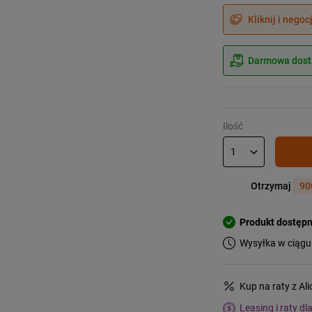
Kliknij i negoc
Darmowa dosta
Ilość
Otrzymaj
90
Produkt dostęp
Wysyłka w ciągu
Kup na raty z Al
Leasing i raty dl