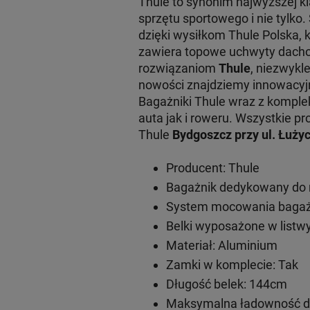
Thule to synonim najwyższej 
sprzętu sportowego i nie tylko
dzięki wysiłkom Thule Polska, 
zawiera topowe uchwyty dachow
rozwiązaniom
Thule
, niezwykl
nowości znajdziemy innowacy
Bagażniki Thule wraz z komple
auta jak i roweru. Wszystkie
Thule
Bydgoszcz przy ul. Łużyc
Producent: Thule
Bagażnik dedykowany do 
System mocowania bagażn
Belki wyposażone w listwy
Materiał: Aluminium
Zamki w komplecie: Tak
Długość belek: 144cm
Maksymalna ładowność do