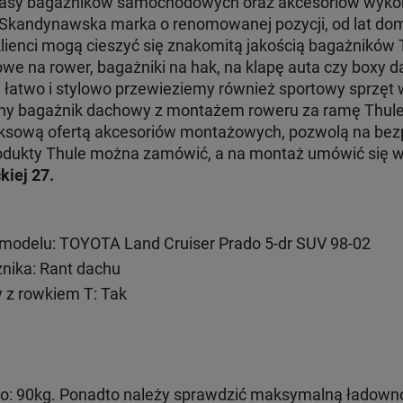
klasy bagażników samochodowych oraz akcesoriów wyko
. Skandynawska marka o renomowanej pozycji, od lat dom
klienci mogą cieszyć się znakomitą jakością bagażników
e na rower, bagażniki na hak, na klapę auta czy boxy d
e łatwo i stylowo przewieziemy również sportowy sprzęt
jny bagażnik dachowy z montażem roweru za ramę Thul
ksową ofertą akcesoriów montażowych, pozwolą na bezp
 produkty Thule można zamówić, a na montaż umówić się
kiej 27.
modelu: TOYOTA Land Cruiser Prado 5-dr SUV 98-02
ika: Rant dachu
 z rowkiem T: Tak
: 90kg. Ponadto należy sprawdzić maksymalną ładown