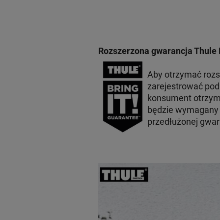
Rozszerzona gwarancja Thule 
Aby otrzymać roz
zarejestrować po
konsument otrzyma
będzie wymagany p
przedłużonej gwar