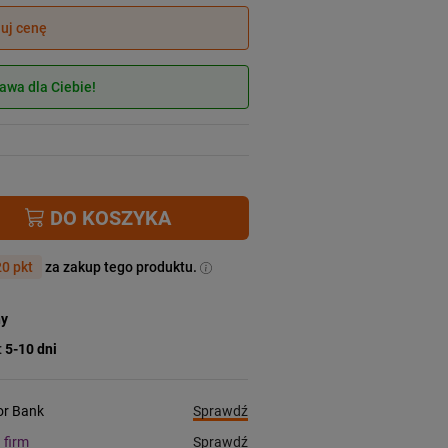
juj cenę
wa dla Ciebie!
DO KOSZYKA
0 pkt
za zakup tego produktu.
ny
:
5-10 dni
Sprawdź
ior Bank
Sprawdź
a firm