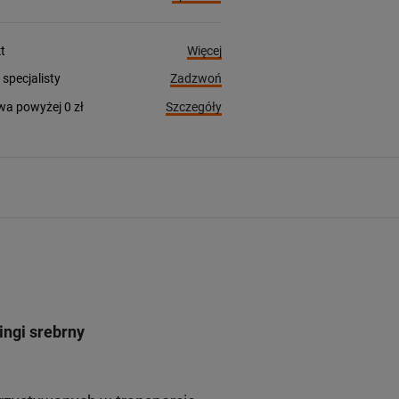
Więcej
t
Zadzwoń
pecjalisty
Szczegóły
a powyżej 0 zł
ngi srebrny