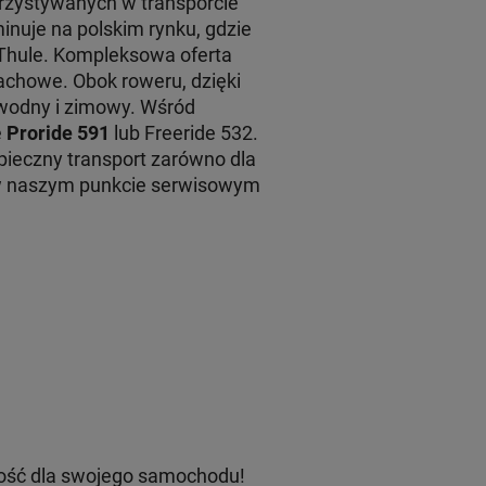
rzystywanych w transporcie
inuje na polskim rynku, gdzie
 Thule. Kompleksowa oferta
achowe. Obok roweru, dzięki
 wodny i zimowy. Wśród
e
Proride 591
lub Freeride 532.
ieczny transport zarówno dla
 w naszym punkcie serwisowym
ość dla swojego samochodu!