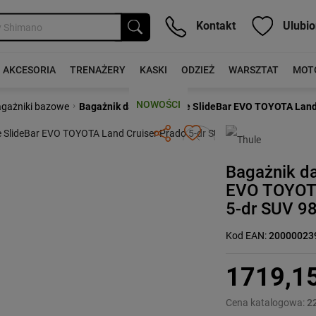
Kontakt
Ulubio
AKCESORIA
TRENAŻERY
KASKI
ODZIEŻ
WARSZTAT
MOT
NOWOŚCI
›
gażniki bazowe
Bagażnik dachowy Thule SlideBar EVO TOYOTA Land C
Następny
Bagażnik d
EVO TOYOTA
5-dr SUV 98
Kod EAN:
20000023
1719,1
Cena katalogowa:
2