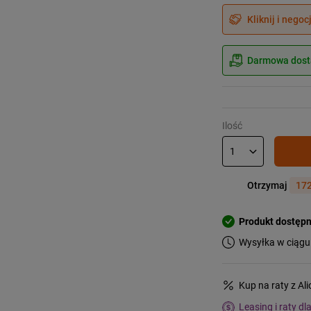
Kliknij i negoc
Darmowa dosta
Ilość
Otrzymaj
172
Produkt dostęp
Wysyłka w ciągu
Kup na raty z Al
Leasing i raty dl