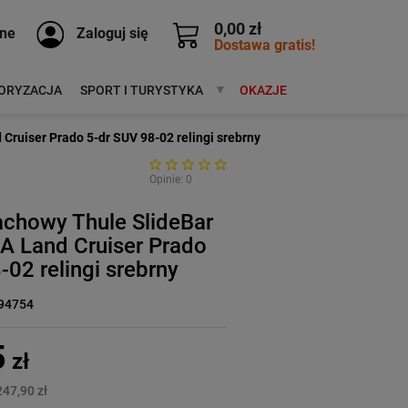
0,00 zł
ne
Zaloguj się
Dostawa gratis!
ORYZACJA
SPORT I TURYSTYKA
MARKI
OKAZJE
ruiser Prado 5-dr SUV 98-02 relingi srebrny
Opinie: 0
achowy Thule SlideBar
 Land Cruiser Prado
-02 relingi srebrny
94754
5
zł
247,90 zł