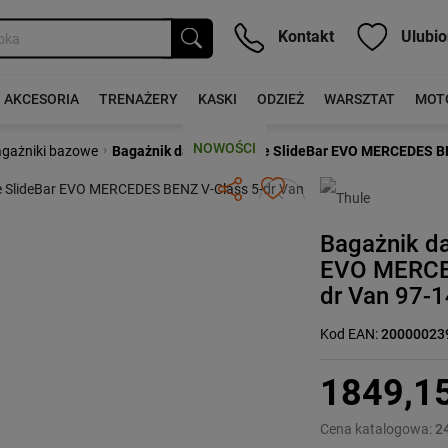
Kontakt
Ulubio
AKCESORIA
TRENAŻERY
KASKI
ODZIEŻ
WARSZTAT
MOT
NOWOŚCI
›
gażniki bazowe
Bagażnik dachowy Thule SlideBar EVO MERCEDES BENZ
Następny
Bagażnik d
EVO MERCE
dr Van 97-14
Kod EAN:
20000023
1849,1
Cena katalogowa:
2