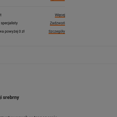
Więcej
t
Zadzwoń
pecjalisty
Szczegóły
a powyżej 0 zł
i srebrny