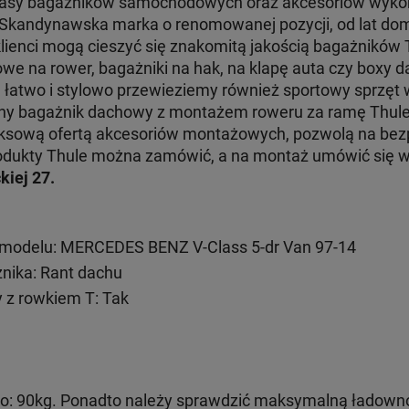
klasy bagażników samochodowych oraz akcesoriów wyko
. Skandynawska marka o renomowanej pozycji, od lat dom
klienci mogą cieszyć się znakomitą jakością bagażników
e na rower, bagażniki na hak, na klapę auta czy boxy d
e łatwo i stylowo przewieziemy również sportowy sprzęt
jny bagażnik dachowy z montażem roweru za ramę Thul
ksową ofertą akcesoriów montażowych, pozwolą na bezp
 produkty Thule można zamówić, a na montaż umówić się
kiej 27.
modelu: MERCEDES BENZ V-Class 5-dr Van 97-14
ika: Rant dachu
 z rowkiem T: Tak
: 90kg. Ponadto należy sprawdzić maksymalną ładown