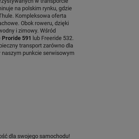
rzystywanych w transporcie
inuje na polskim rynku, gdzie
 Thule. Kompleksowa oferta
achowe. Obok roweru, dzięki
 wodny i zimowy. Wśród
e
Proride 591
lub Freeride 532.
ieczny transport zarówno dla
 w naszym punkcie serwisowym
ość dla swojego samochodu!