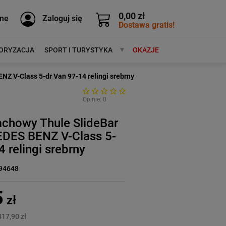
0,00 zł
ne
Zaloguj się
Dostawa gratis!
ORYZACJA
SPORT I TURYSTYKA
MARKI
OKAZJE
 V-Class 5-dr Van 97-14 relingi srebrny
Opinie: 0
achowy Thule SlideBar
DES BENZ V-Class 5-
 relingi srebrny
94648
5
zł
417,90 zł