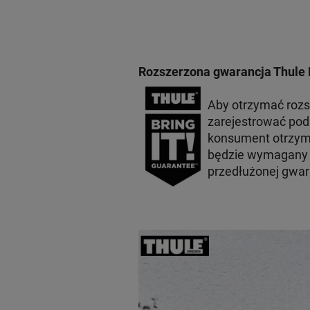
Rozszerzona gwarancja Thule 
Aby otrzymać roz
zarejestrować po
konsument otrzyma
będzie wymagany p
przedłużonej gwar