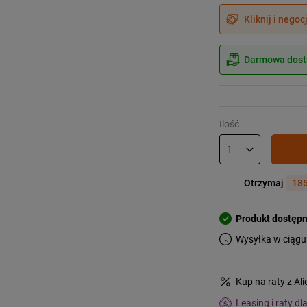
Kliknij i negoc
Darmowa dosta
Ilość
Otrzymaj
185
Produkt dostęp
Wysyłka w ciągu
Kup na raty z Al
Leasing i raty dl