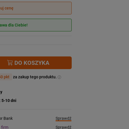
juj cenę
wa dla Ciebie!
DO KOSZYKA
0 pkt
za zakup tego produktu.
ny
:
5-10 dni
Sprawdź
ior Bank
Sprawdź
a firm