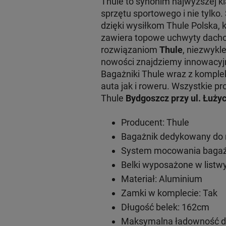
Thule to synonim najwyższej 
sprzętu sportowego i nie tylko
dzięki wysiłkom Thule Polska, 
zawiera topowe uchwyty dachow
rozwiązaniom
Thule
, niezwykl
nowości znajdziemy innowacy
Bagażniki Thule wraz z komple
auta jak i roweru. Wszystkie
Thule
Bydgoszcz przy ul. Łużyc
Producent: Thule
Bagażnik dedykowany do 
System mocowania bagażn
Belki wyposażone w listwy
Materiał: Aluminium
Zamki w komplecie: Tak
Długość belek: 162cm
Maksymalna ładowność do