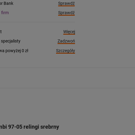
Sprawdź
ior Bank
Sprawdź
a firm
Więcej
t
Zadzwoń
pecjalisty
Szczegóły
a powyżej 0 zł
i 97-05 relingi srebrny