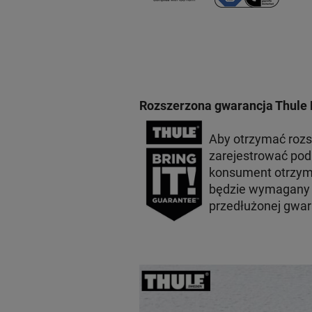
Rozszerzona gwarancja Thule 
Aby otrzymać roz
zarejestrować po
konsument otrzyma
będzie wymagany p
przedłużonej gwar