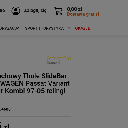
0,00 zł
ne
Zaloguj się
Dostawa gratis!
ORYZACJA
SPORT I TURYSTYKA
MARKI
OKAZJE
Opinie: 0
achowy Thule SlideBar
WAGEN Passat Variant
r Kombi 97-05 relingi
94600
5
zł