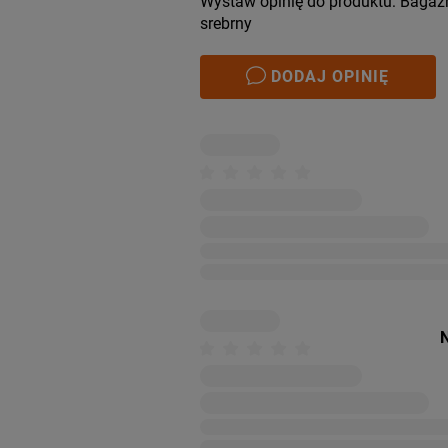
Wystaw opinię do produktu: Bagaż
srebrny
DODAJ OPINIĘ
N