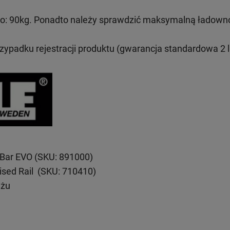
: 90kg. Ponadto należy sprawdzić maksymalną ładown
rzypadku rejestracji produktu (gwarancja standardowa 2 l
eBar EVO (SKU: 891000)
ised Rail (SKU: 710410)
ażu