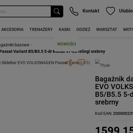
Kontakt
Ulubio
AKCESORIA
TRENAŻERY
KASKI
ODZIEŻ
WARSZTAT
MOT
NOWOŚCI
›
gażniki bazowe
sat Variant B5/B5.5 5-dr Kombi 97-05 relingi srebrny
Następny
Bagażnik d
EVO VOLKS
B5/B5.5 5-d
srebrny
Kod EAN:
20000023
1599,1