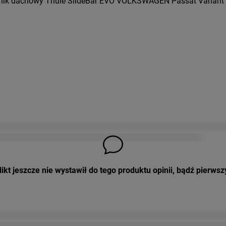
nik dachowy Thule SlideBar EVO VOLKSWAGEN Passat Variant B5
ikt jeszcze nie wystawił do tego produktu opinii, bądź pierwsz