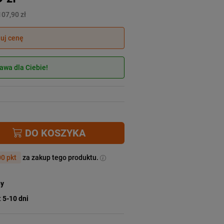
107,90 zł
juj cenę
wa dla Ciebie!
DO KOSZYKA
0 pkt
za zakup tego produktu.
ny
:
5-10 dni