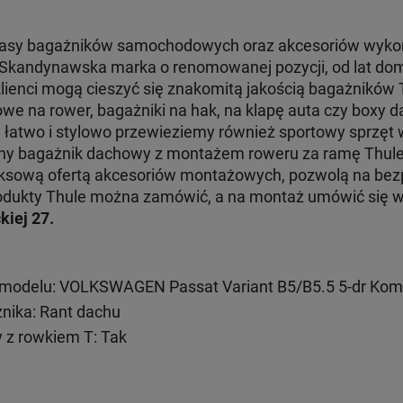
klasy bagażników samochodowych oraz akcesoriów wyko
. Skandynawska marka o renomowanej pozycji, od lat dom
klienci mogą cieszyć się znakomitą jakością bagażników
e na rower, bagażniki na hak, na klapę auta czy boxy d
e łatwo i stylowo przewieziemy również sportowy sprzęt
jny bagażnik dachowy z montażem roweru za ramę Thul
ksową ofertą akcesoriów montażowych, pozwolą na bezp
 produkty Thule można zamówić, a na montaż umówić się
kiej 27.
modelu: VOLKSWAGEN Passat Variant B5/B5.5 5-dr Kom
ika: Rant dachu
 z rowkiem T: Tak