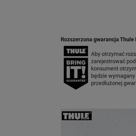
Rozszerzona gwarancja Thule 
Aby otrzymać roz
zarejestrować po
konsument otrzyma
będzie wymagany p
przedłużonej gwar