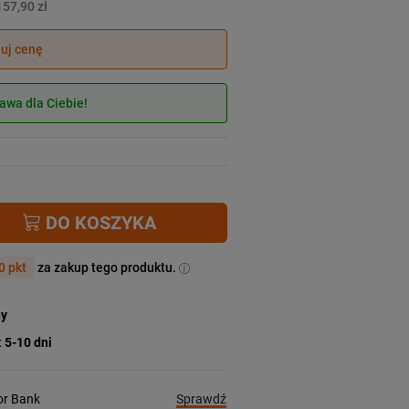
157,90 zł
juj cenę
wa dla Ciebie!
DO KOSZYKA
0 pkt
za zakup tego produktu.
ny
:
5-10 dni
Sprawdź
ior Bank