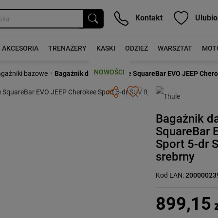
Kontakt
Ulubio
AKCESORIA
TRENAŻERY
KASKI
ODZIEŻ
WARSZTAT
MOT
NOWOŚCI
›
gażniki bazowe
Bagażnik dachowy Thule SquareBar EVO JEEP Cheroke
Następny
Bagażnik d
SquareBar 
Sport 5-dr 
srebrny
Kod EAN:
20000023
899,15
z