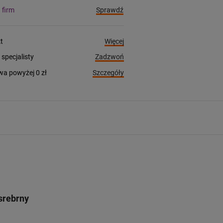
Sprawdź
a firm
Więcej
t
Zadzwoń
pecjalisty
Szczegóły
a powyżej 0 zł
srebrny