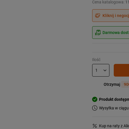
Cena katalogowa:
1
Kliknij i negoc
Darmowa dosta
Ilość
Otrzymaj
90
Produkt dostęp
Wysyłka w ciągu
Kup na raty z Al