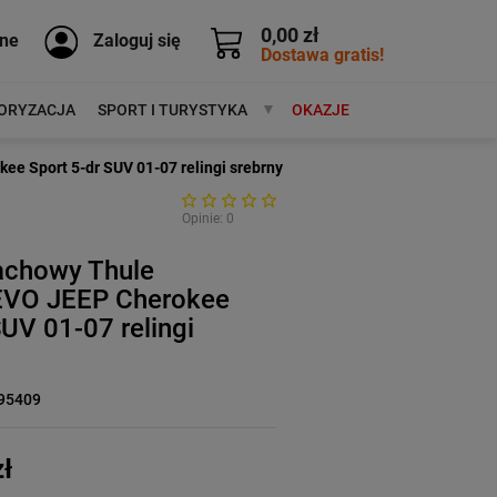
0,00 zł
ne
Zaloguj się
Dostawa gratis!
ORYZACJA
SPORT I TURYSTYKA
MARKI
OKAZJE
e Sport 5-dr SUV 01-07 relingi srebrny
Opinie: 0
achowy Thule
EVO JEEP Cherokee
SUV 01-07 relingi
95409
ł