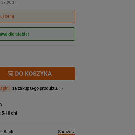
157,90 zł
juj cenę
wa dla Ciebie!
DO KOSZYKA
0 pkt
za zakup tego produktu.
ny
:
5-10 dni
Sprawdź
ior Bank