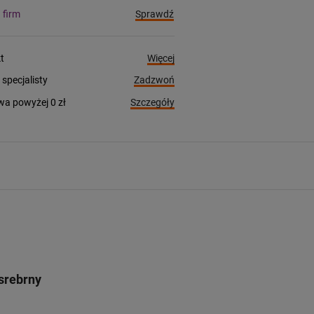
Sprawdź
a firm
Więcej
t
Zadzwoń
pecjalisty
Szczegóły
a powyżej 0 zł
srebrny