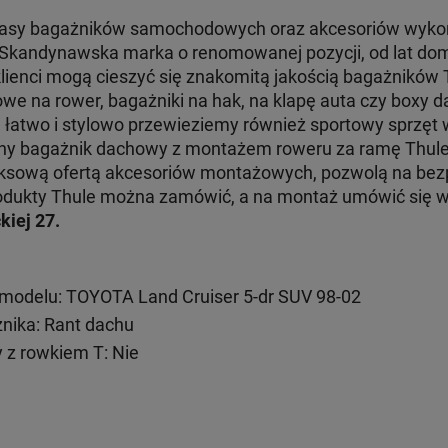
klasy bagażników samochodowych oraz akcesoriów wyko
. Skandynawska marka o renomowanej pozycji, od lat dom
klienci mogą cieszyć się znakomitą jakością bagażników
e na rower, bagażniki na hak, na klapę auta czy boxy d
e łatwo i stylowo przewieziemy również sportowy sprzęt
jny bagażnik dachowy z montażem roweru za ramę Thul
ksową ofertą akcesoriów montażowych, pozwolą na bezp
 produkty Thule można zamówić, a na montaż umówić się
kiej 27.
modelu: TOYOTA Land Cruiser 5-dr SUV 98-02
ika: Rant dachu
 z rowkiem T: Nie