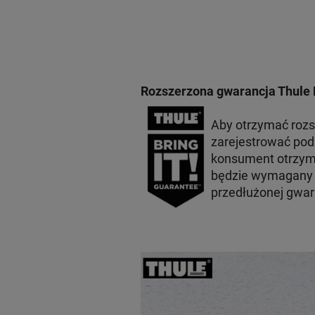
Rozszerzona gwarancja Thule 
Aby otrzymać roz
zarejestrować po
konsument otrzyma
będzie wymagany p
przedłużonej gwar