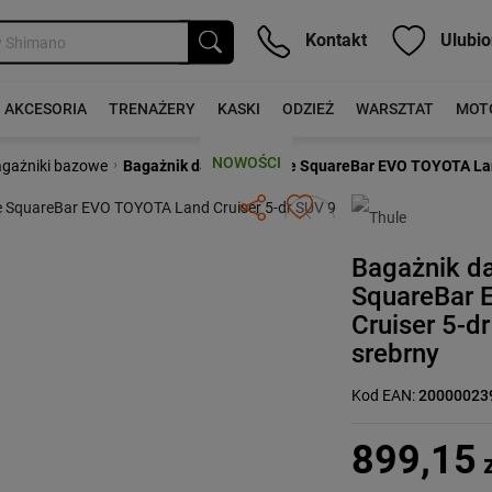
Kontakt
Ulubio
AKCESORIA
TRENAŻERY
KASKI
ODZIEŻ
WARSZTAT
MOT
NOWOŚCI
›
gażniki bazowe
Bagażnik dachowy Thule SquareBar EVO TOYOTA Land 
Następny
Bagażnik d
SquareBar
Cruiser 5-d
srebrny
Kod EAN:
20000023
899,15
z