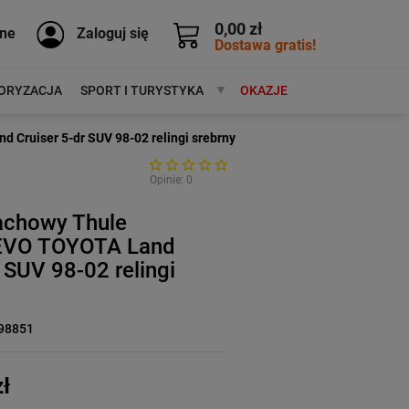
0,00 zł
ne
Zaloguj się
Dostawa gratis!
ORYZACJA
SPORT I TURYSTYKA
MARKI
OKAZJE
Cruiser 5-dr SUV 98-02 relingi srebrny
Opinie: 0
achowy Thule
 EVO TOYOTA Land
r SUV 98-02 relingi
98851
ł