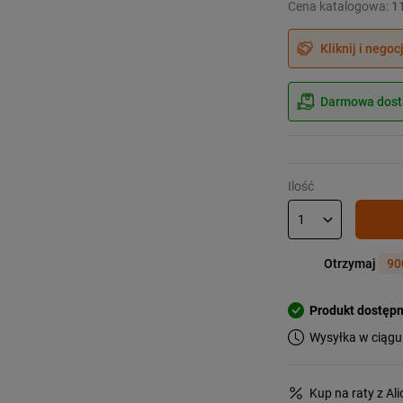
Cena katalogowa:
1
Kliknij i negoc
Darmowa dosta
Ilość
Otrzymaj
90
Produkt dostęp
Wysyłka w ciągu
Kup na raty z Al