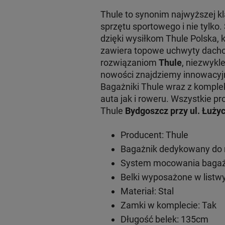
Thule to synonim najwyższej 
sprzętu sportowego i nie tylko
dzięki wysiłkom Thule Polska, 
zawiera topowe uchwyty dachow
rozwiązaniom
Thule
, niezwykl
nowości znajdziemy innowacy
Bagażniki Thule wraz z komple
auta jak i roweru. Wszystkie
Thule
Bydgoszcz przy ul. Łużyc
Producent: Thule
Bagażnik dedykowany do 
System mocowania bagażn
Belki wyposażone w listwy
Materiał: Stal
Zamki w komplecie: Tak
Długość belek: 135cm