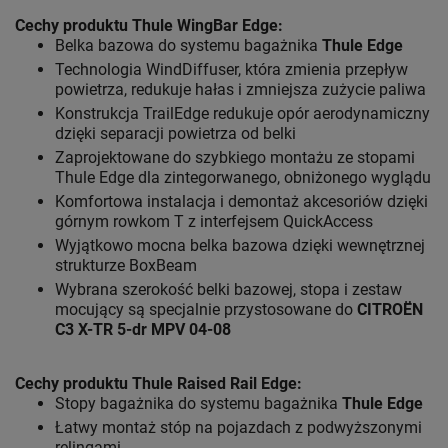
Cechy produktu Thule WingBar Edge
:
Belka bazowa do systemu bagażnika
Thule Edge
Technologia WindDiffuser, która zmienia przepływ
powietrza, redukuje hałas i zmniejsza zużycie paliwa
Konstrukcja TrailEdge redukuje opór aerodynamiczny
dzięki separacji powietrza od belki
Zaprojektowane do szybkiego montażu ze stopami
Thule Edge dla zintegorwanego, obniżonego wyglądu
Komfortowa instalacja i demontaż akcesoriów dzięki
górnym rowkom T z interfejsem QuickAccess
Wyjątkowo mocna belka bazowa dzięki wewnętrznej
strukturze BoxBeam
Wybrana szerokość belki bazowej, stopa i zestaw
mocujący są specjalnie przystosowane do
CITROËN
C3 X-TR 5-dr MPV 04-08
Cechy produktu Thule Raised Rail Edge
:
Stopy bagażnika do systemu bagażnika
Thule Edge
Łatwy montaż stóp na pojazdach z podwyższonymi
relingami