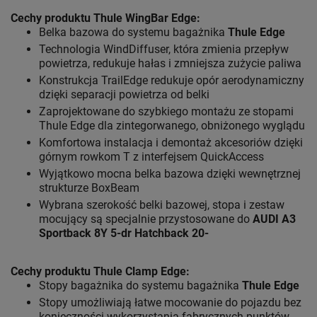
Cechy produktu Thule WingBar Edge
:
Belka bazowa do systemu bagażnika
Thule Edge
Technologia WindDiffuser, która zmienia przepływ
powietrza, redukuje hałas i zmniejsza zużycie paliwa
Konstrukcja TrailEdge redukuje opór aerodynamiczny
dzięki separacji powietrza od belki
Zaprojektowane do szybkiego montażu ze stopami
Thule Edge dla zintegorwanego, obniżonego wyglądu
Komfortowa instalacja i demontaż akcesoriów dzięki
górnym rowkom T z interfejsem QuickAccess
Wyjątkowo mocna belka bazowa dzięki wewnętrznej
strukturze BoxBeam
Wybrana szerokość belki bazowej, stopa i zestaw
mocujący są specjalnie przystosowane do
AUDI A3
Sportback 8Y 5-dr Hatchback 20-
Cechy produktu Thule Clamp Edge:
Stopy bagażnika do systemu bagażnika
Thule Edge
Stopy umożliwiają łatwe mocowanie do pojazdu bez
konieczności wykorzystania fabrycznych punktów