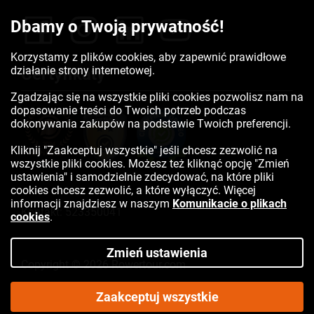
Dbamy o Twoją prywatność!
Korzystamy z plików cookies, aby zapewnić prawidłowe
działanie strony internetowej.
Certyfikaty
Zgadzając się na wszystkie pliki cookies pozwolisz nam na
dopasowanie treści do Twoich potrzeb podczas
dokonywania zakupów na podstawie Twoich preferencji.
Kliknij "Zaakceptuj wszystkie" jeśli chcesz zezwolić na
wszystkie pliki cookies. Możesz też kliknąć opcję "Zmień
ustawienia" i samodzielnie zdecydować, na które pliki
cookies chcesz zezwolić, a które wyłączyć. Więcej
informacji znajdziesz w naszym
Komunikacie o plikach
Kontakt:
523350041
cookies
.
Zmień ustawienia
Copyright © 2026 Rowertour.com
Internetowy sklep rowerowy
Zaakceptuj wszystkie