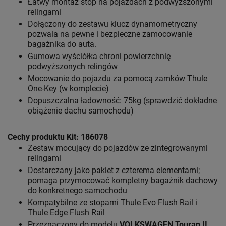
Łatwy montaż stóp na pojazdach z podwyższonymi
relingami
Dołączony do zestawu klucz dynamometryczny
pozwala na pewne i bezpieczne zamocowanie
bagażnika do auta.
Gumowa wyściółka chroni powierzchnię
podwyższonych relingów
Mocowanie do pojazdu za pomocą zamków Thule
One-Key (w komplecie)
Dopuszczalna ładowność: 75kg (sprawdzić dokładne
obiążenie dachu samochodu)
Cechy produktu Kit: 186078
Zestaw mocujący do pojazdów ze zintegrowanymi
relingami
Dostarczany jako pakiet z czterema elementami;
pomaga przymocować kompletny bagażnik dachowy
do konkretnego samochodu
Kompatybilne ze stopami Thule Evo Flush Rail i
Thule Edge Flush Rail
Przeznaczony do modelu
VOLKSWAGEN Touran II