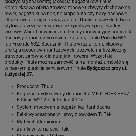
cieszyć się znakomitą jakością bagażników Thule.
Kompleksowa oferta zawiera topowe uchwyty dachowe na
rower, bagażniki na hak, na klapę auta czy boxy dachowe.
Obok roweru, dzięki rozwiązaniom
Thule
, niezwykle łatwo i
stylowo przewieziemy również sportowy sprzęt wodny i
zimowy. Wśród nowości znajdziemy innowacyjny bagażnik
dachowy z montażem roweru za ramę Thule
Proride 591
lub Freeride 532. Bagażniki Thule wraz z kompleksową
ofertą akcesoriów montażowych, pozwolą na bezpieczny
transport zarówno dla auta jak i roweru. Wszystkie
produkty Thule można zamówić, a na montaż umówić się
w naszym punkcie serwisowym Thule
Bydgoszcz przy ul.
Łużyckiej 27.
Producent: Thule
Bagażnik dedykowany do modelu: MERCEDES BENZ
E-Class W212 4-dr Sedan 09-16
System mocowania bagażnika: Rant dachu
Belki wyposażone w listwy z rowkiem T: Tak
Materiał: Aluminium
Zamki w komplecie: Tak