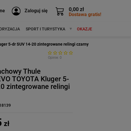
0,00 zł
ne
Zaloguj się
Dostawa gratis!
ORYZACJA
SPORT I TURYSTYKA
MARKI
OKAZJE
er 5-dr SUV 14-20 zintegrowane relingi czarny
Opinie: 0
achowy Thule
EVO TOYOTA Kluger 5-
0 zintegrowane relingi
18139
5
zł