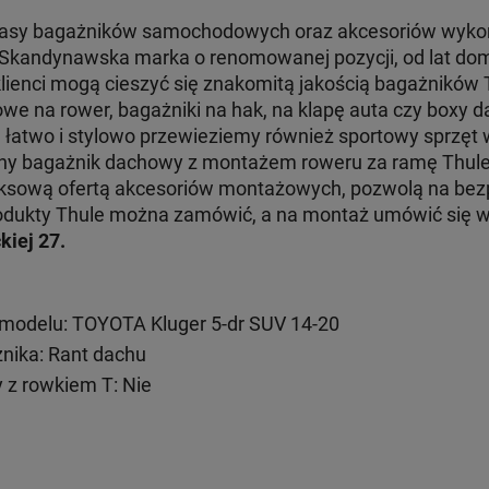
klasy bagażników samochodowych oraz akcesoriów wyko
. Skandynawska marka o renomowanej pozycji, od lat dom
klienci mogą cieszyć się znakomitą jakością bagażników
e na rower, bagażniki na hak, na klapę auta czy boxy d
e łatwo i stylowo przewieziemy również sportowy sprzęt
jny bagażnik dachowy z montażem roweru za ramę Thul
ksową ofertą akcesoriów montażowych, pozwolą na bezp
 produkty Thule można zamówić, a na montaż umówić się
kiej 27.
modelu: TOYOTA Kluger 5-dr SUV 14-20
ika: Rant dachu
 z rowkiem T: Nie