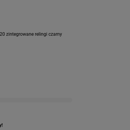
0 zintegrowane relingi czarny
y!