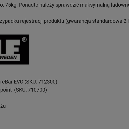
: 75kg. Ponadto należy sprawdzić maksymalną ładown
rzypadku rejestracji produktu (gwarancja standardowa 2 l
reBar EVO (SKU: 712300)
xpoint (SKU: 710700)
ażu