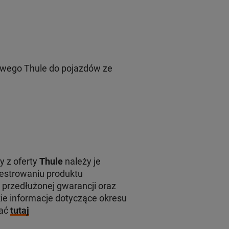
wego Thule do pojazdów ze
y z oferty
Thule
należy je
jestrowaniu produktu
 przedłużonej gwarancji oraz
e informacje dotyczące okresu
kać
tutaj