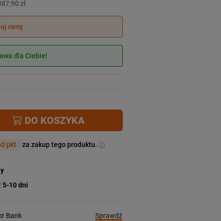
387,90 zł
juj cenę
wa dla Ciebie!
DO KOSZYKA
0 pkt
za zakup tego produktu.
ny
:
5-10 dni
Sprawdź
ior Bank