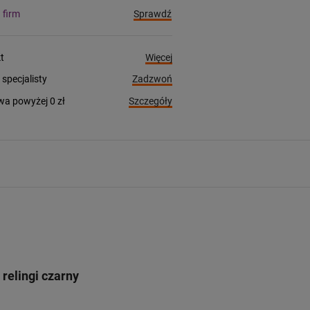
Sprawdź
a firm
Więcej
t
Zadzwoń
pecjalisty
Szczegóły
a powyżej 0 zł
relingi czarny