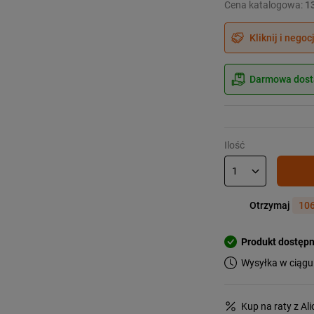
Cena katalogowa:
1
Kliknij i negoc
Darmowa dosta
Ilość
Otrzymaj
106
Produkt dostęp
Wysyłka w ciągu
Kup na raty z Al