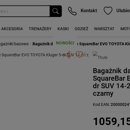
Kontakt
Ulubio
AKCESORIA
TRENAŻERY
KASKI
ODZIEŻ
WARSZTAT
MOT
NOWOŚCI
›
gażniki bazowe
Bagażnik dachowy Thule SquareBar EVO TOYOTA Klug
Następny
Bagażnik d
SquareBar 
dr SUV 14-2
czarny
Kod EAN:
20000024
1059,1