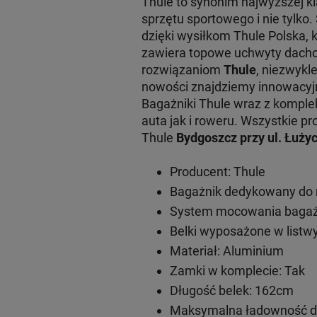
Thule to synonim najwyższej 
sprzętu sportowego i nie tylko
dzięki wysiłkom Thule Polska, 
zawiera topowe uchwyty dachow
rozwiązaniom
Thule
, niezwykl
nowości znajdziemy innowacy
Bagażniki Thule wraz z komple
auta jak i roweru. Wszystkie
Thule
Bydgoszcz przy ul. Łużyc
Producent: Thule
Bagażnik dedykowany do 
System mocowania bagażn
Belki wyposażone w listwy
Materiał: Aluminium
Zamki w komplecie: Tak
Długość belek: 162cm
Maksymalna ładowność do