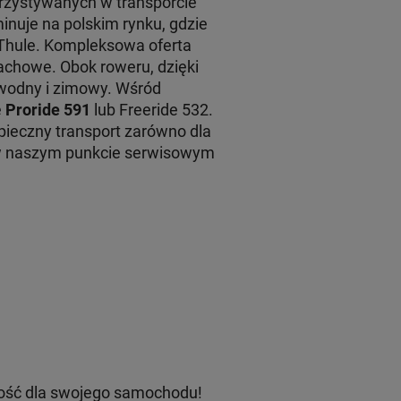
rzystywanych w transporcie
inuje na polskim rynku, gdzie
 Thule. Kompleksowa oferta
achowe. Obok roweru, dzięki
 wodny i zimowy. Wśród
e
Proride 591
lub Freeride 532.
ieczny transport zarówno dla
 w naszym punkcie serwisowym
ość dla swojego samochodu!