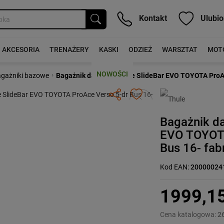
Kontakt
Ulubio
AKCESORIA
TRENAŻERY
KASKI
ODZIEŻ
WARSZTAT
MOT
NOWOŚCI
›
gażniki bazowe
Bagażnik dachowy Thule SlideBar EVO TOYOTA ProAce
Następny
Bagażnik d
EVO TOYOTA
Bus 16- fab
Kod EAN:
20000024
1999,1
Cena katalogowa:
2