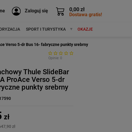
0,00 zł
ne
Zaloguj się
Dostawa gratis!
ORYZACJA
SPORT I TURYSTYKA
MARKI
OKAZJE
 Verso 5-dr Bus 16- fabryczne punkty srebrny
Opinie: 0
achowy Thule SlideBar
 ProAce Verso 5-dr
ryczne punkty srebrny
17590
5
zł
647,90 zł