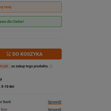
juj cenę
wa dla Ciebie!
DO KOSZYKA
0 pkt
za zakup tego produktu.
ny
:
5-10 dni
Sprawdź
ior Bank
Sprawdź
a firm