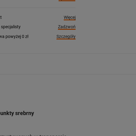
Więcej
t
Zadzwoń
pecjalisty
Szczegóły
a powyżej 0 zł
unkty srebrny