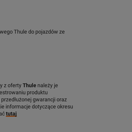
wego Thule do pojazdów ze
y z oferty
Thule
należy je
jestrowaniu produktu
 przedłużonej gwarancji oraz
e informacje dotyczące okresu
kać
tutaj