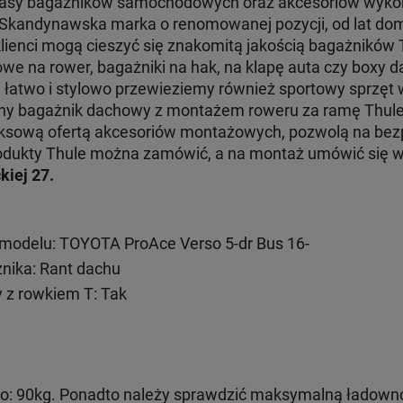
klasy bagażników samochodowych oraz akcesoriów wyko
. Skandynawska marka o renomowanej pozycji, od lat dom
klienci mogą cieszyć się znakomitą jakością bagażników
e na rower, bagażniki na hak, na klapę auta czy boxy d
e łatwo i stylowo przewieziemy również sportowy sprzęt
jny bagażnik dachowy z montażem roweru za ramę Thul
ksową ofertą akcesoriów montażowych, pozwolą na bezp
 produkty Thule można zamówić, a na montaż umówić się
kiej 27.
modelu: TOYOTA ProAce Verso 5-dr Bus 16-
ika: Rant dachu
 z rowkiem T: Tak
: 90kg. Ponadto należy sprawdzić maksymalną ładown