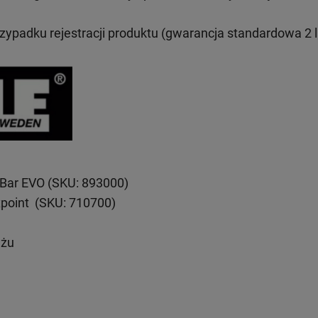
rzypadku rejestracji produktu (gwarancja standardowa 2 l
eBar EVO (SKU: 893000)
xpoint (SKU: 710700)
ażu