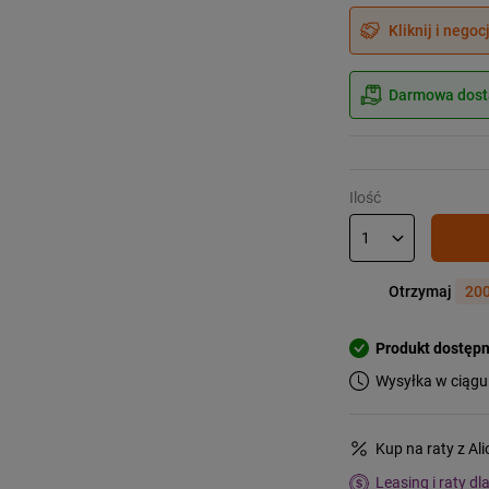
Kliknij i negoc
Darmowa dosta
Ilość
Otrzymaj
200
Produkt dostęp
Wysyłka w ciągu
Kup na raty z Al
Leasing i raty dl