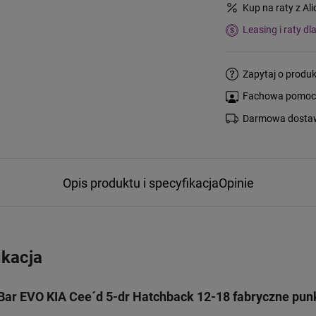
Kup na raty z Al
Leasing i raty dl
Zapytaj o produk
Fachowa pomoc s
Darmowa dostaw
Opis produktu i specyfikacja
Opinie
ikacja
Bar EVO KIA Cee´d 5-dr Hatchback 12-18 fabryczne punk