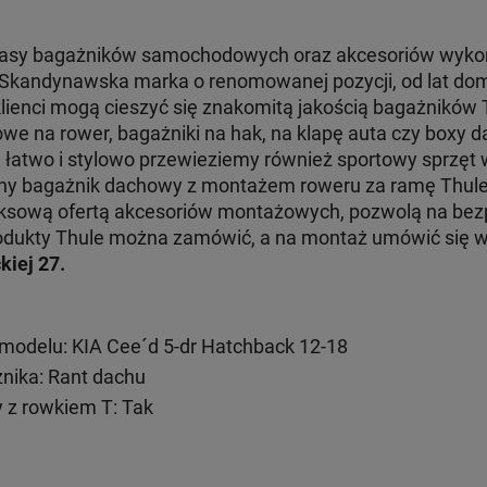
klasy bagażników samochodowych oraz akcesoriów wyko
. Skandynawska marka o renomowanej pozycji, od lat dom
klienci mogą cieszyć się znakomitą jakością bagażników
e na rower, bagażniki na hak, na klapę auta czy boxy d
e łatwo i stylowo przewieziemy również sportowy sprzęt
jny bagażnik dachowy z montażem roweru za ramę Thul
ksową ofertą akcesoriów montażowych, pozwolą na bezp
 produkty Thule można zamówić, a na montaż umówić się
kiej 27.
odelu: KIA Cee´d 5-dr Hatchback 12-18
ika: Rant dachu
 z rowkiem T: Tak