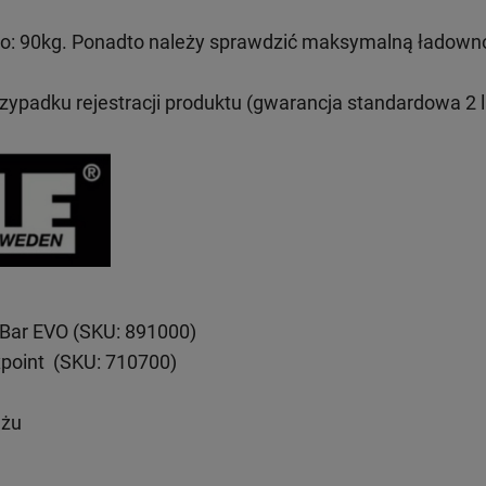
: 90kg. Ponadto należy sprawdzić maksymalną ładown
rzypadku rejestracji produktu (gwarancja standardowa 2 l
eBar EVO (SKU: 891000)
xpoint (SKU: 710700)
ażu