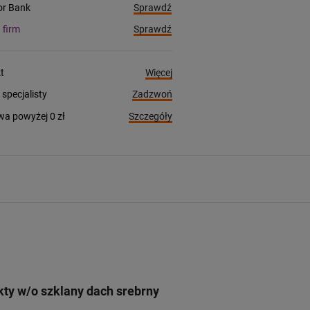
Sprawdź
ior Bank
Sprawdź
a firm
Więcej
t
Zadzwoń
pecjalisty
Szczegóły
a powyżej 0 zł
ty w/o szklany dach srebrny