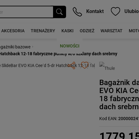
Kontakt
Ulubio
AKCESORIA
TRENAŻERY
KASKI
ODZIEŻ
WARSZTAT
MOT
NOWOŚCI
›
gażniki bazowe
Hatchback 12-18 fabryczne punkty w/o szklany dach srebrny
Następny
Bagażnik d
EVO KIA Ce
18 fabryczn
dach srebrn
Kod EAN:
20000024
1779,1