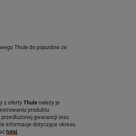
wego Thule do pojazdów ze
y z oferty
Thule
należy je
jestrowaniu produktu
 przedłużonej gwarancji oraz
e informacje dotyczące okresu
kać
tutaj