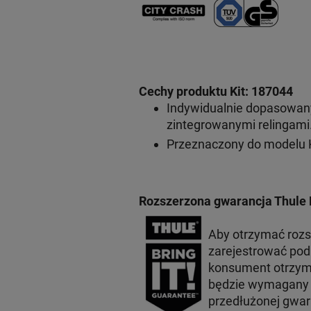
Cechy produktu Kit: 187044
Indywidualnie dopasowan
zintegrowanymi relingami
Przeznaczony do modelu K
Rozszerzona gwarancja Thule 
Aby otrzymać roz
zarejestrować po
konsument otrzyma
będzie wymagany p
przedłużonej gwar