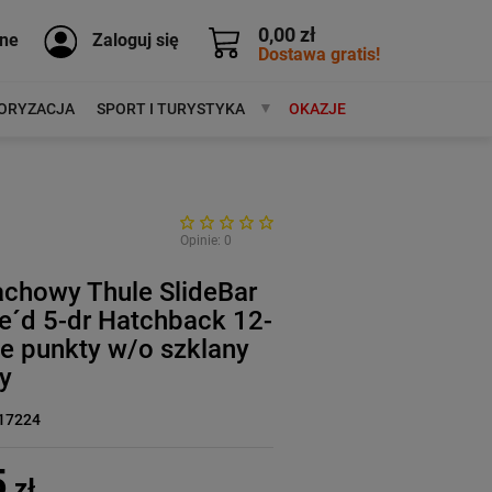
0,00 zł
ne
Zaloguj się
Dostawa gratis!
ORYZACJA
SPORT I TURYSTYKA
MARKI
OKAZJE
Opinie: 0
achowy Thule SlideBar
e´d 5-dr Hatchback 12-
e punkty w/o szklany
y
17224
5
zł