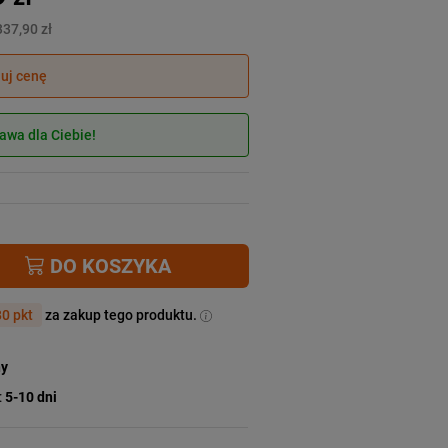
337,90 zł
juj cenę
wa dla Ciebie!
DO KOSZYKA
0 pkt
za zakup tego produktu.
ny
:
5-10 dni