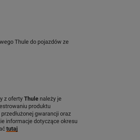
wego Thule do pojazdów ze
y z oferty
Thule
należy je
jestrowaniu produktu
 przedłużonej gwarancji oraz
e informacje dotyczące okresu
kać
tutaj