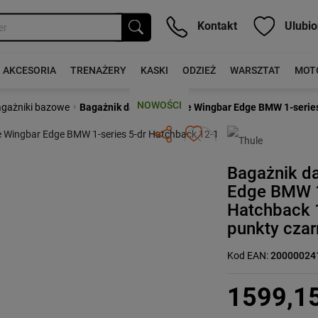
Kontakt
Ulubio
AKCESORIA
TRENAŻERY
KASKI
ODZIEŻ
WARSZTAT
MOT
NOWOŚCI
›
gażniki bazowe
Bagażnik dachowy Thule Wingbar Edge BMW 1-series 
Następny
Bagażnik d
Edge BMW 1
Hatchback 
punkty czar
Kod EAN:
20000024
1599,1