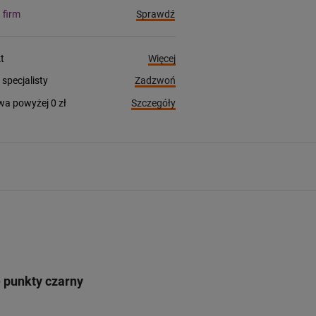
Sprawdź
a firm
Więcej
t
Zadzwoń
pecjalisty
Szczegóły
a powyżej 0 zł
 punkty czarny