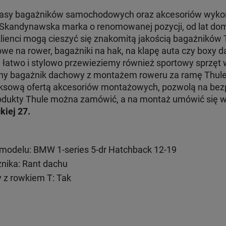
klasy bagażników samochodowych oraz akcesoriów wyko
. Skandynawska marka o renomowanej pozycji, od lat dom
klienci mogą cieszyć się znakomitą jakością bagażników
e na rower, bagażniki na hak, na klapę auta czy boxy d
e łatwo i stylowo przewieziemy również sportowy sprzęt
jny bagażnik dachowy z montażem roweru za ramę Thul
ksową ofertą akcesoriów montażowych, pozwolą na bezp
 produkty Thule można zamówić, a na montaż umówić się
kiej 27.
modelu: BMW 1-series 5-dr Hatchback 12-19
ika: Rant dachu
 z rowkiem T: Tak