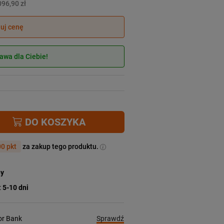
096,90 zł
juj cenę
wa dla Ciebie!
DO KOSZYKA
0 pkt
za zakup tego produktu.
ny
:
5-10 dni
Sprawdź
ior Bank