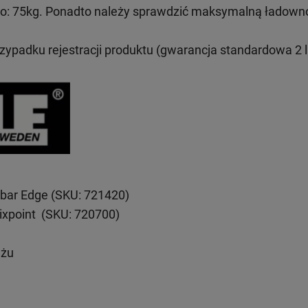
: 75kg. Ponadto należy sprawdzić maksymalną ładown
rzypadku rejestracji produktu (gwarancja standardowa 2 l
bar Edge (SKU: 721420)
ixpoint (SKU: 720700)
ażu