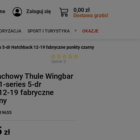
0,00 zł
ne
Zaloguj się
Dostawa gratis!
ORYZACJA
SPORT I TURYSTYKA
MARKI
OKAZJE
5-dr Hatchback 12-19 fabryczne punkty czarny
Opinie: 0
achowy Thule Wingbar
-series 5-dr
12-19 fabryczne
ny
19655
5
zł