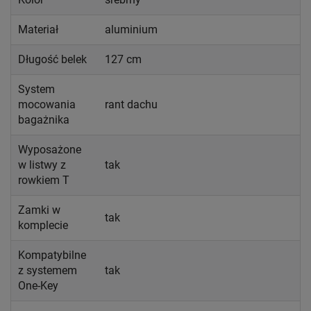
Materiał
aluminium
Długość belek
127 cm
System
mocowania
rant dachu
bagażnika
Wyposażone
w listwy z
tak
rowkiem T
Zamki w
tak
komplecie
Kompatybilne
z systemem
tak
One-Key