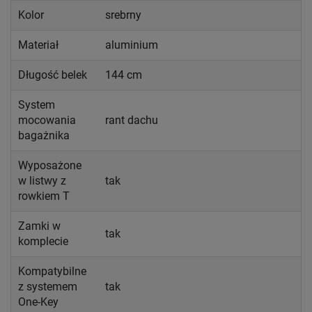
Kolor
srebrny
Materiał
aluminium
Długość belek
144 cm
System
mocowania
rant dachu
bagażnika
Wyposażone
w listwy z
tak
rowkiem T
Zamki w
tak
komplecie
Kompatybilne
z systemem
tak
One-Key