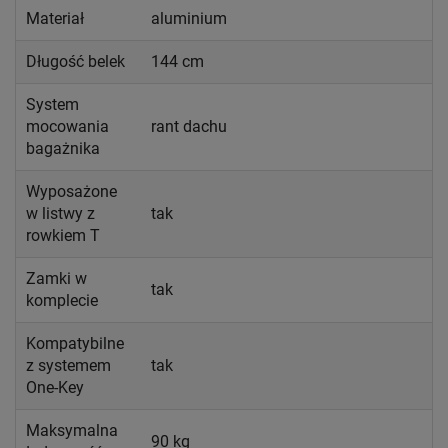
Materiał
aluminium
Długość belek
144 cm
System
mocowania
rant dachu
bagażnika
Wyposażone
w listwy z
tak
rowkiem T
Zamki w
tak
komplecie
Kompatybilne
z systemem
tak
One-Key
Maksymalna
90 kg