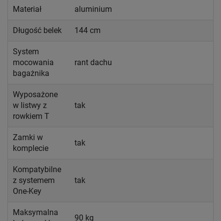
Materiał
aluminium
Długość belek
144 cm
System
mocowania
rant dachu
bagażnika
Wyposażone
w listwy z
tak
rowkiem T
Zamki w
tak
komplecie
Kompatybilne
z systemem
tak
One-Key
Maksymalna
90 kg