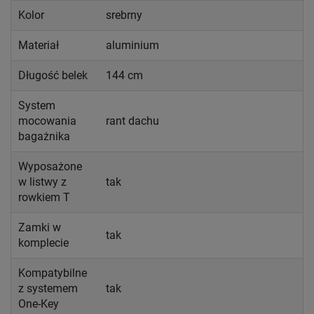
Kolor
srebrny
Materiał
aluminium
Długość belek
144 cm
System
mocowania
rant dachu
bagażnika
Wyposażone
w listwy z
tak
rowkiem T
Zamki w
tak
komplecie
Kompatybilne
z systemem
tak
One-Key