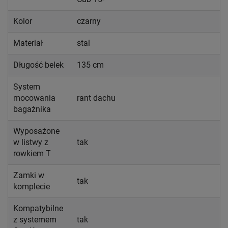
Kolor
czarny
Materiał
stal
Długość belek
135 cm
System
mocowania
rant dachu
bagażnika
Wyposażone
w listwy z
tak
rowkiem T
Zamki w
tak
komplecie
Kompatybilne
z systemem
tak