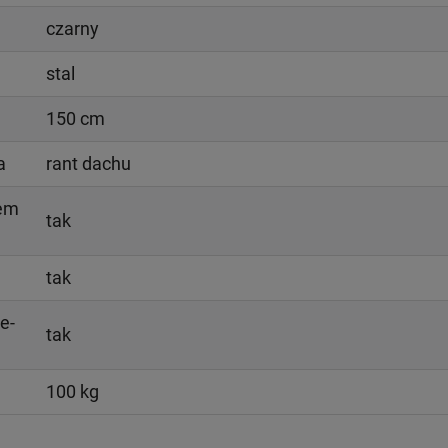
czarny
stal
150 cm
a
rant dachu
iem
tak
tak
e-
tak
100 kg