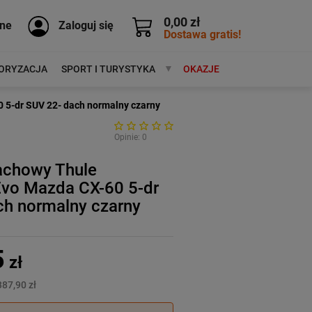
0,00 zł
ne
Zaloguj się
Dostawa gratis!
ORYZACJA
SPORT I TURYSTYKA
MARKI
OKAZJE
 5-dr SUV 22- dach normalny czarny
Opinie: 0
achowy Thule
Evo Mazda CX-60 5-dr
ch normalny czarny
5
zł
387,90 zł