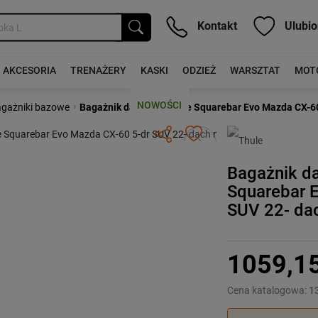
Kontakt
Ulubio
AKCESORIA
TRENAŻERY
KASKI
ODZIEŻ
WARSZTAT
MOT
NOWOŚCI
›
gażniki bazowe
Bagażnik dachowy Thule Squarebar Evo Mazda CX-60
Następny
Bagażnik d
Squarebar 
SUV 22- da
1059,1
Cena katalogowa:
1