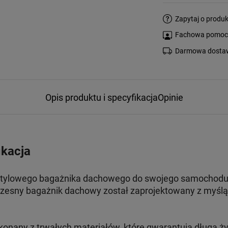
Zapytaj o produk
Fachowa pomoc s
Darmowa dostaw
Opis produktu i specyfikacja
Opinie
ikacja
stylowego bagażnika dachowego do swojego samochodu, 
esny bagażnik dachowy został zaprojektowany z myślą 
konany z trwałych materiałów, które gwarantują długą ż