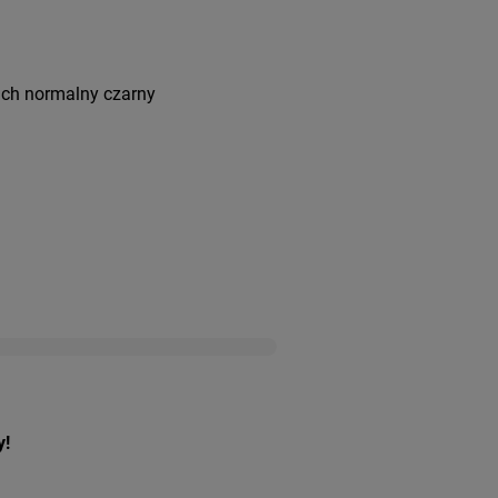
ach normalny czarny
y!