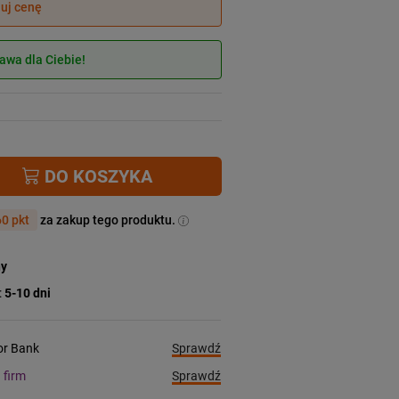
juj cenę
wa dla Ciebie!
DO KOSZYKA
0 pkt
za zakup tego produktu.
ny
:
5-10 dni
Sprawdź
ior Bank
Sprawdź
a firm