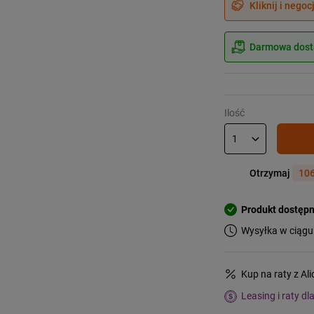
Kliknij i negoc
Darmowa dosta
Ilość
Otrzymaj
106
Produkt dostęp
Wysyłka w ciągu
Kup na raty z Al
Leasing i raty dl