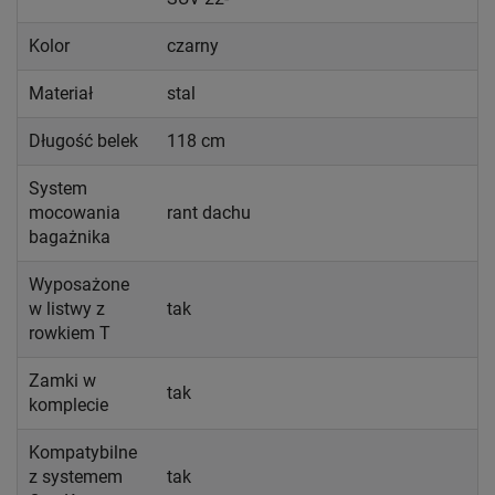
Kolor
czarny
Materiał
stal
Długość belek
118 cm
System
mocowania
rant dachu
bagażnika
Wyposażone
w listwy z
tak
rowkiem T
Zamki w
tak
komplecie
Kompatybilne
z systemem
tak