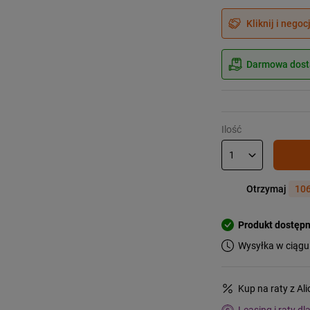
Kliknij i negoc
Darmowa dosta
Ilość
Otrzymaj
106
Produkt dostęp
Wysyłka w ciągu
Kup na raty z Al