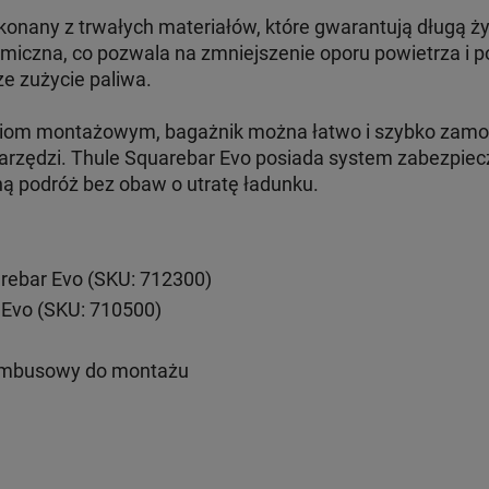
konany z trwałych materiałów, które gwarantują długą ż
amiczna, co pozwala na zmniejszenie oporu powietrza i 
ze zużycie paliwa.
aniom montażowym, bagażnik można łatwo i szybko zam
arzędzi. Thule Squarebar Evo posiada system zabezpiecz
ną podróż bez obaw o utratę ładunku.
rebar Evo (SKU: 712300)
 Evo (SKU: 710500)
imbusowy do montażu