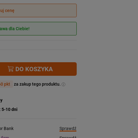
juj cenę
wa dla Ciebie!
DO KOSZYKA
0 pkt
za zakup tego produktu.
ny
:
5-10 dni
Sprawdź
ior Bank