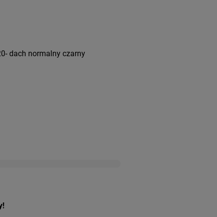
20- dach normalny czarny
y!