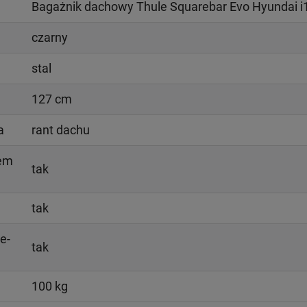
Bagażnik dachowy Thule Squarebar Evo Hyundai i1
czarny
stal
127 cm
a
rant dachu
iem
tak
tak
e-
tak
100 kg