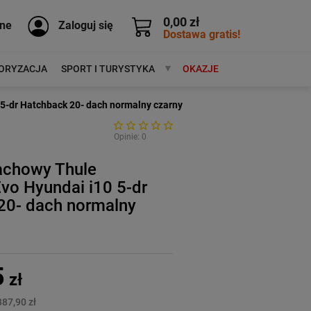
0,00 zł
ne
Zaloguj się
Dostawa gratis!
ORYZACJA
SPORT I TURYSTYKA
MARKI
OKAZJE
5-dr Hatchback 20- dach normalny czarny
Opinie: 0
achowy Thule
vo Hyundai i10 5-dr
20- dach normalny
5
zł
387,90 zł