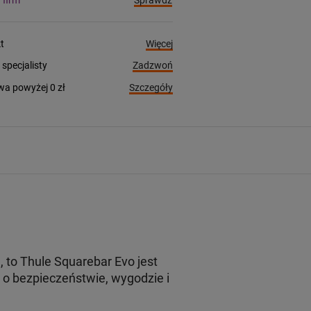
Sprawdź
a firm
Więcej
t
Zadzwoń
pecjalisty
Szczegóły
a powyżej 0 zł
to Thule Squarebar Evo jest
o bezpieczeństwie, wygodzie i