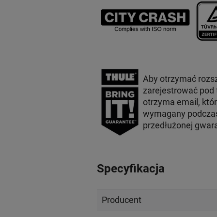
Aby otrzymać rozs
zarejestrować pod
otrzyma email, któ
wymagany podczas 
przedłużonej gwar
Specyfikacja
Producent