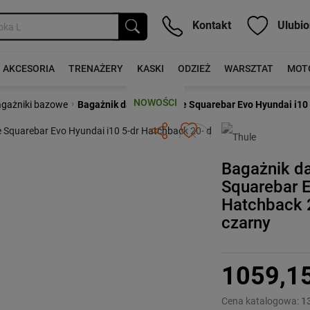
Kontakt
Ulubio
AKCESORIA
TRENAŻERY
KASKI
ODZIEŻ
WARSZTAT
MOT
NOWOŚCI
›
gażniki bazowe
Bagażnik dachowy Thule Squarebar Evo Hyundai i10 
Następny
Bagażnik d
Squarebar E
Hatchback 
czarny
1059,1
Cena katalogowa:
1