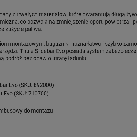
nany z trwałych materiałów, które gwarantują długą żyw
amiczna, co pozwala na zmniejszenie oporu powietrza i 
ze zużycie paliwa.
aniom montażowym, bagażnik można łatwo i szybko zam
rzędzi. Thule Slidebar Evo posiada system zabezpieczeń
ną podróż bez obaw o utratę ładunku.
ebar Evo (SKU: 892000)
nt Evo (SKU: 710700)
imbusowy do montażu