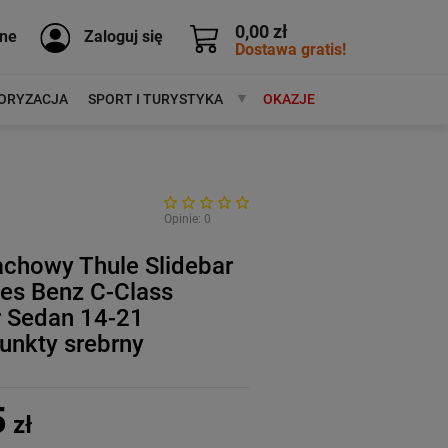
0,00 zł
ne
Zaloguj się
Dostawa gratis!
ORYZACJA
SPORT I TURYSTYKA
MARKI
OKAZJE
Opinie: 0
achowy Thule Slidebar
es Benz C-Class
r Sedan 14-21
unkty srebrny
5
zł