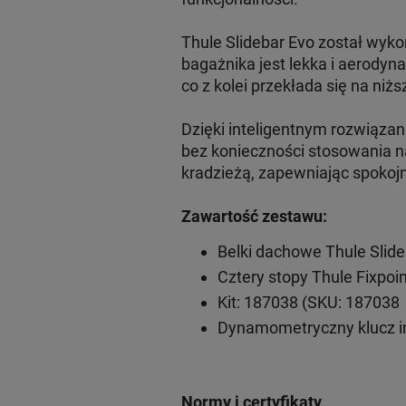
Thule Slidebar Evo został wyko
bagażnika jest lekka i aerodyn
co z kolei przekłada się na niżs
Dzięki inteligentnym rozwiąz
bez konieczności stosowania na
kradzieżą, zapewniając spokoj
Zawartość zestawu:
Belki dachowe Thule Slid
Cztery stopy Thule Fixpoi
Kit: 187038 (SKU: 187038
Dynamometryczny klucz 
Normy i certyfikaty