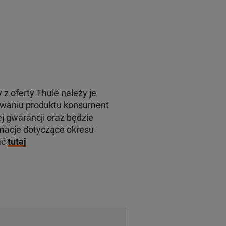
 z oferty Thule należy je
rowaniu produktu konsument
j gwarancji oraz będzie
macje dotyczące okresu
ać
tutaj