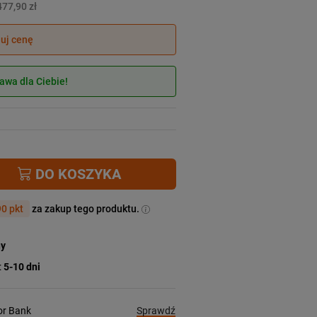
477,90 zł
juj cenę
wa dla Ciebie!
DO KOSZYKA
0 pkt
za zakup tego produktu.
ny
:
5-10 dni
Sprawdź
ior Bank