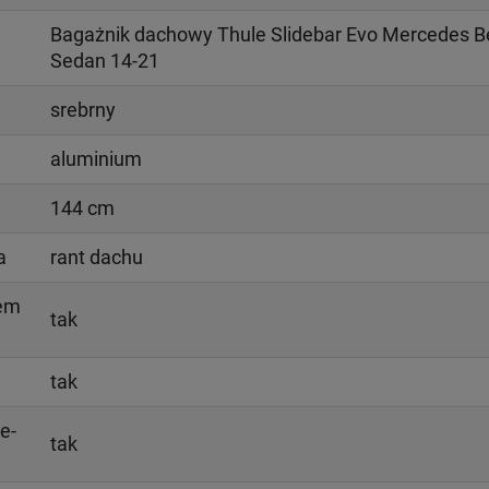
Bagażnik dachowy Thule Slidebar Evo Mercedes Be
Sedan 14-21
srebrny
aluminium
144 cm
a
rant dachu
iem
tak
tak
e-
tak