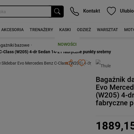
Kontakt
Ulubio
AKCESORIA
TRENAŻERY
KASKI
ODZIEŻ
WARSZTAT
MOT
NOWOŚCI
›
gażniki bazowe
-Class (W205) 4-dr Sedan 14-21 fabryczne punkty srebrny
Następny
Bagażnik d
Evo Merced
(W205) 4-d
fabryczne p
1889,1