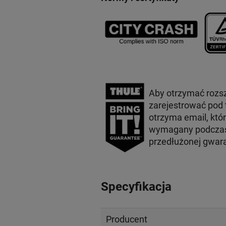
Aby otrzymać rozs
zarejestrować pod
otrzyma email, któ
wymagany podczas 
przedłużonej gwar
Specyfikacja
Producent