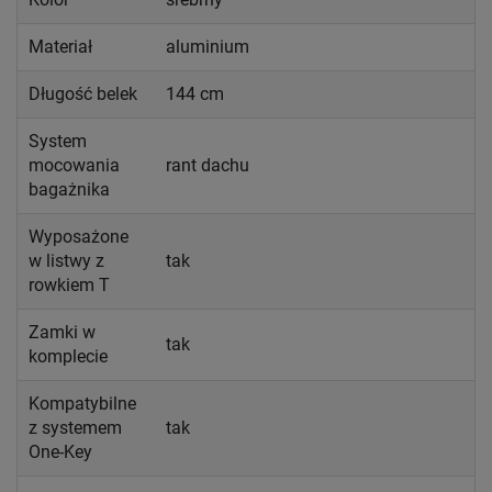
Materiał
aluminium
Długość belek
144 cm
System
mocowania
rant dachu
bagażnika
Wyposażone
w listwy z
tak
rowkiem T
Zamki w
tak
komplecie
Kompatybilne
z systemem
tak
One-Key