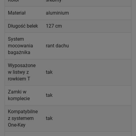
Materiał
aluminium
Długość belek
127 cm
System
mocowania
rant dachu
bagażnika
Wyposażone
w listwy z
tak
rowkiem T
Zamki w
tak
komplecie
Kompatybilne
z systemem
tak
One-Key