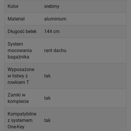
Kolor
srebrny
Materiał
aluminium
Długość belek
144 cm
System
mocowania
rant dachu
bagażnika
Wyposażone
w listwy z
tak
rowkiem T
Zamki w
tak
komplecie
Kompatybilne
z systemem
tak
One-Key