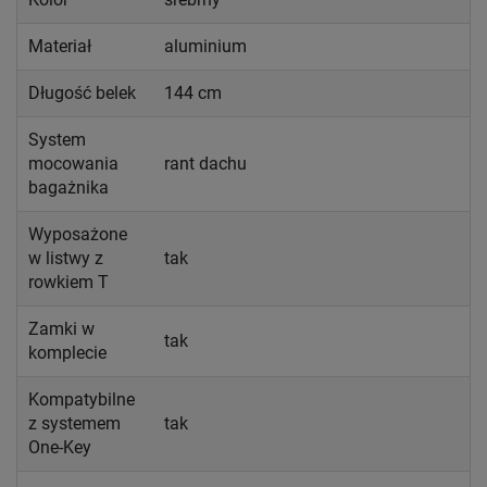
Materiał
aluminium
Długość belek
144 cm
System
mocowania
rant dachu
bagażnika
Wyposażone
w listwy z
tak
rowkiem T
Zamki w
tak
komplecie
Kompatybilne
z systemem
tak
One-Key