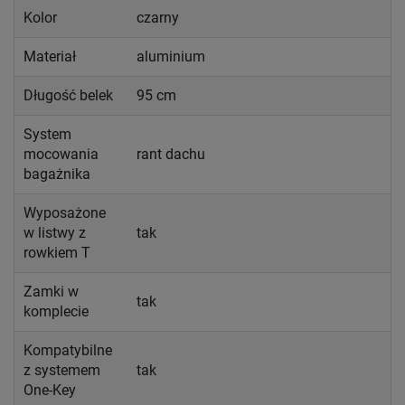
Kolor
czarny
Materiał
aluminium
Długość belek
95 cm
System
mocowania
rant dachu
bagażnika
Wyposażone
w listwy z
tak
rowkiem T
Zamki w
tak
komplecie
Kompatybilne
z systemem
tak
One-Key