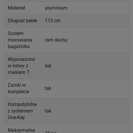
Materiał
aluminium
Długość belek
113 cm
System
mocowania
rant dachu
bagażnika
Wyposażone
w listwy z
tak
rowkiem T
Zamki w
tak
komplecie
Kompatybilne
z systemem
tak
One-Key
Maksymalna