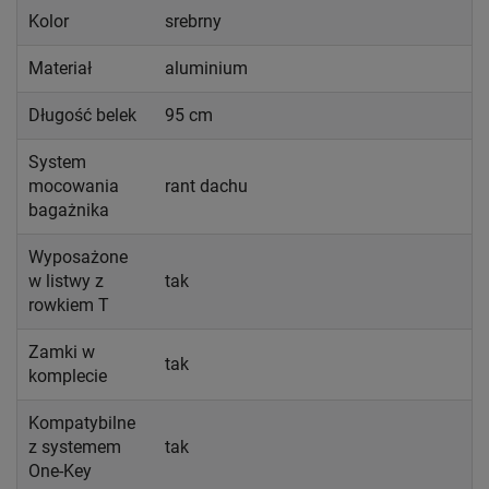
Kolor
srebrny
Materiał
aluminium
Długość belek
95 cm
System
mocowania
rant dachu
bagażnika
Wyposażone
w listwy z
tak
rowkiem T
Zamki w
tak
komplecie
Kompatybilne
z systemem
tak
One-Key