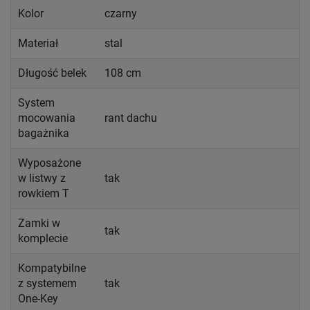
Kolor
czarny
Materiał
stal
Długość belek
108 cm
System
mocowania
rant dachu
bagażnika
Wyposażone
w listwy z
tak
rowkiem T
Zamki w
tak
komplecie
Kompatybilne
z systemem
tak
One-Key