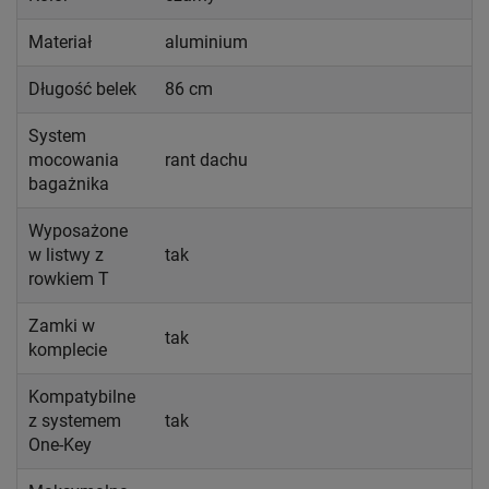
Materiał
aluminium
Długość belek
86 cm
System
mocowania
rant dachu
bagażnika
Wyposażone
w listwy z
tak
rowkiem T
Zamki w
tak
komplecie
Kompatybilne
z systemem
tak
One-Key