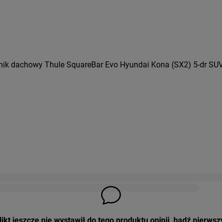
nik dachowy Thule SquareBar Evo Hyundai Kona (SX2) 5-dr SUV
ikt jeszcze nie wystawił do tego produktu opinii, bądź pierwsz