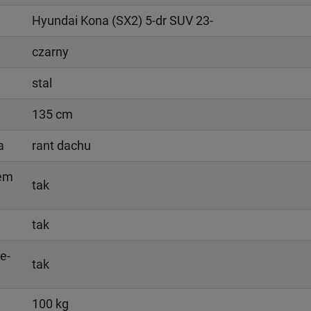
Hyundai Kona (SX2) 5-dr SUV 23-
czarny
stal
135 cm
a
rant dachu
iem
tak
tak
e-
tak
100 kg