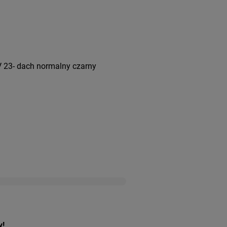
 23- dach normalny czarny
y!