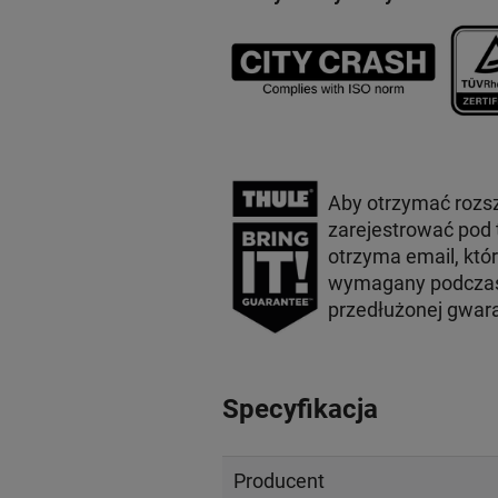
Aby otrzymać rozs
zarejestrować pod
otrzyma email, któ
wymagany podczas 
przedłużonej gwar
Specyfikacja
Producent