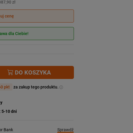
387,90 zł
juj cenę
wa dla Ciebie!
DO KOSZYKA
0 pkt
za zakup tego produktu.
ny
:
5-10 dni
Sprawdź
ior Bank