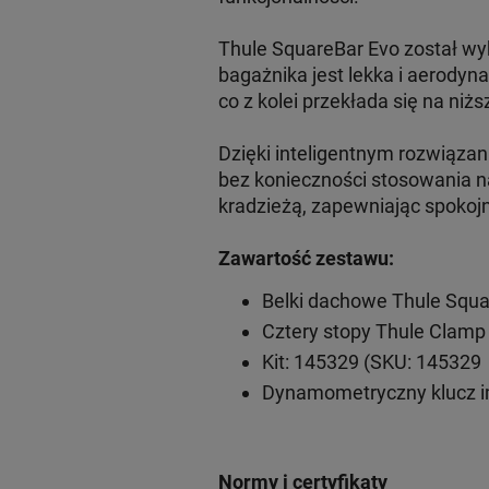
Thule SquareBar Evo został wy
bagażnika jest lekka i aerodyn
co z kolei przekłada się na niżs
Dzięki inteligentnym rozwiąz
bez konieczności stosowania n
kradzieżą, zapewniając spokoj
Zawartość zestawu:
Belki dachowe Thule Squa
Cztery stopy Thule Clamp
Kit: 145329 (SKU: 145329
Dynamometryczny klucz 
Normy i certyfikaty