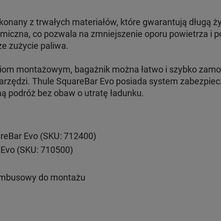
konany z trwałych materiałów, które gwarantują długą ż
amiczna, co pozwala na zmniejszenie oporu powietrza i 
ze zużycie paliwa.
aniom montażowym, bagażnik można łatwo i szybko zam
arzędzi. Thule SquareBar Evo posiada system zabezpiecz
ną podróż bez obaw o utratę ładunku.
reBar Evo (SKU: 712400)
 Evo (SKU: 710500)
imbusowy do montażu