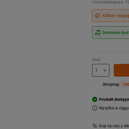
Cena katalogowa:
1
Kliknij i negoc
Darmowa dosta
Ilość
Otrzymaj
106
Produkt dostęp
Wysyłka w ciągu
Kup na raty z Al