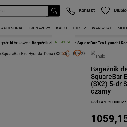
Kontakt
Ulubio
AKCESORIA
TRENAŻERY
KASKI
ODZIEŻ
WARSZTAT
MOT
NOWOŚCI
›
gażniki bazowe
Bagażnik dachowy Thule SquareBar Evo Hyundai Kon
Następny
Bagażnik d
SquareBar 
(SX2) 5-dr 
czarny
Kod EAN:
20000027
1059,1