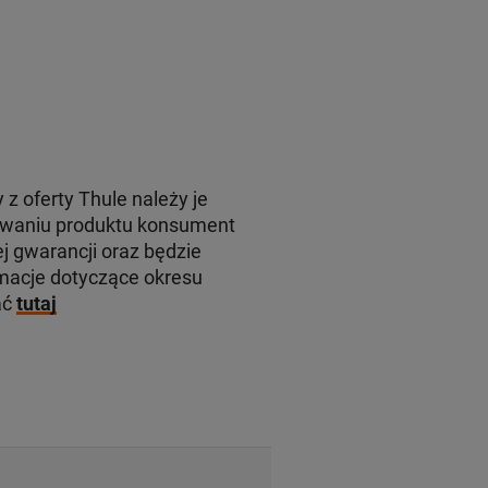
 z oferty Thule należy je
rowaniu produktu konsument
j gwarancji oraz będzie
macje dotyczące okresu
ać
tutaj