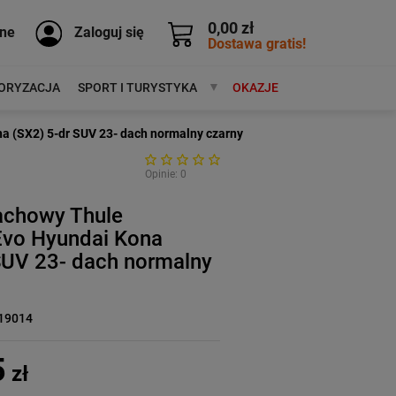
0,00 zł
ne
Zaloguj się
Dostawa gratis!
ORYZACJA
SPORT I TURYSTYKA
MARKI
OKAZJE
a (SX2) 5-dr SUV 23- dach normalny czarny
Opinie: 0
achowy Thule
Evo Hyundai Kona
SUV 23- dach normalny
19014
5
zł