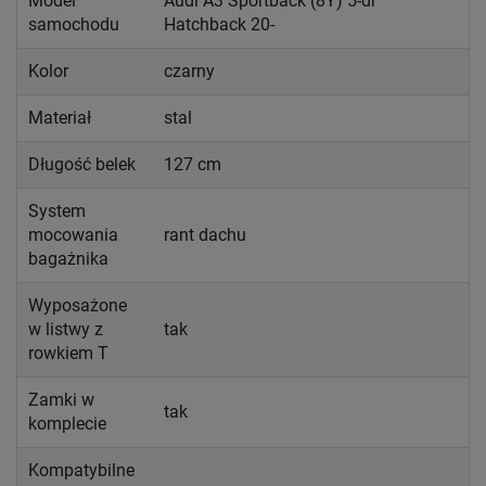
Model
Audi A3 Sportback (8Y) 5-dr
samochodu
Hatchback 20-
Kolor
czarny
Materiał
stal
Długość belek
127 cm
System
mocowania
rant dachu
bagażnika
Wyposażone
w listwy z
tak
rowkiem T
Zamki w
tak
komplecie
Kompatybilne