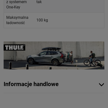
z systemem
tak
One-Key
Maksymalna
100 kg
ładowność
Informacje handlowe