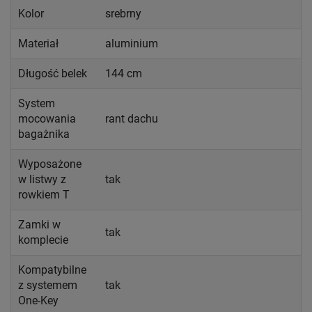
Kolor
srebrny
Materiał
aluminium
Długość belek
144 cm
System
mocowania
rant dachu
bagażnika
Wyposażone
w listwy z
tak
rowkiem T
Zamki w
tak
komplecie
Kompatybilne
z systemem
tak
One-Key