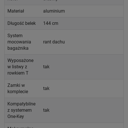
Materiał
aluminium
Długość belek
144 cm
System
mocowania
rant dachu
bagażnika
Wyposażone
w listwy z
tak
rowkiem T
Zamki w
tak
komplecie
Kompatybilne
z systemem
tak
One-Key