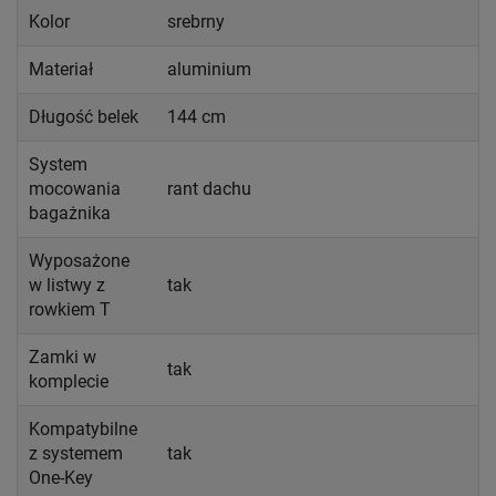
Kolor
srebrny
Materiał
aluminium
Długość belek
144 cm
System
mocowania
rant dachu
bagażnika
Wyposażone
w listwy z
tak
rowkiem T
Zamki w
tak
komplecie
Kompatybilne
z systemem
tak
One-Key