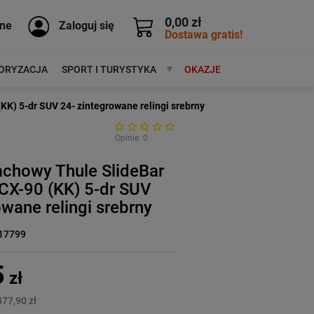
0,00 zł
ne
Zaloguj się
Dostawa gratis!
ORYZACJA
SPORT I TURYSTYKA
MARKI
OKAZJE
K) 5-dr SUV 24- zintegrowane relingi srebrny
Opinie: 0
achowy Thule SlideBar
CX-90 (KK) 5-dr SUV
owane relingi srebrny
17799
5
zł
477,90 zł