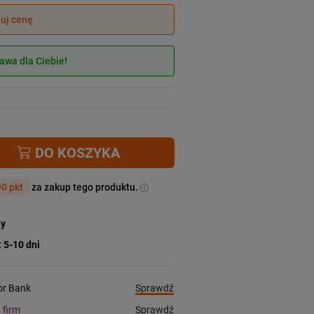
juj cenę
wa dla Ciebie!
DO KOSZYKA
0 pkt
za zakup tego produktu.
ny
:
5-10 dni
Sprawdź
ior Bank
Sprawdź
a firm