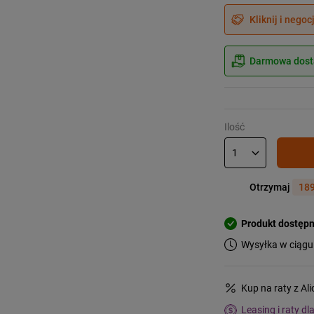
Kliknij i negoc
Darmowa dosta
Ilość
Otrzymaj
189
Produkt dostęp
Wysyłka w ciągu
Kup na raty z Al
Leasing i raty dl