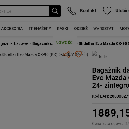
Kontakt
Ulubio
AKCESORIA
TRENAŻERY
KASKI
ODZIEŻ
WARSZTAT
MOT
NOWOŚCI
›
gażniki bazowe
Bagażnik dachowy Thule SlideBar Evo Mazda CX-90 (K
Następny
Bagażnik d
Evo Mazda 
24- zintegr
Kod EAN:
20000027
1889,1
Cena katalogowa:
2