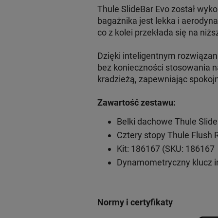
Thule SlideBar Evo został wyko
bagażnika jest lekka i aerodyn
co z kolei przekłada się na niżs
Dzięki inteligentnym rozwiąz
bez konieczności stosowania na
kradzieżą, zapewniając spokoj
Zawartość zestawu:
Belki dachowe Thule Slid
Cztery stopy Thule Flush 
Kit: 186167 (SKU: 186167
Dynamometryczny klucz 
Normy i certyfikaty