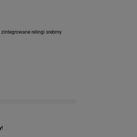
zintegrowane relingi srebrny
y!