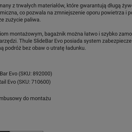
nany z trwałych materiałów, które gwarantują długą żyw
amiczna, co pozwala na zmniejszenie oporu powietrza i 
ze zużycie paliwa.
aniom montażowym, bagażnik można łatwo i szybko zam
rzędzi. Thule SlideBar Evo posiada system zabezpieczeń
ną podróż bez obaw o utratę ładunku.
eBar Evo (SKU: 892000)
Rail Evo (SKU: 710600)
imbusowy do montażu