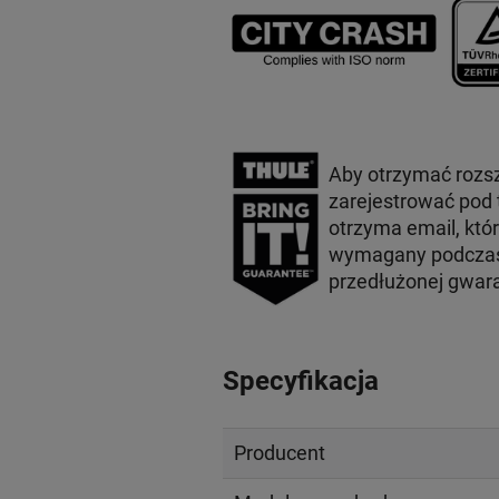
Aby otrzymać rozs
zarejestrować pod
otrzyma email, któ
wymagany podczas 
przedłużonej gwar
Specyfikacja
Producent