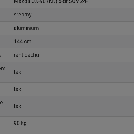
Mazda CX-90 (KK) 5-dr SUV 24-
srebrny
aluminium
144 cm
a
rant dachu
iem
tak
tak
e-
tak
90 kg