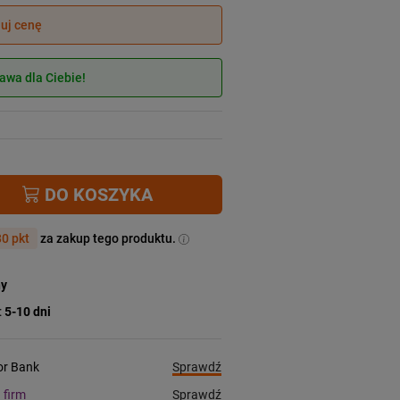
juj cenę
wa dla Ciebie!
DO KOSZYKA
0 pkt
za zakup tego produktu.
ny
:
5-10 dni
Sprawdź
ior Bank
Sprawdź
a firm