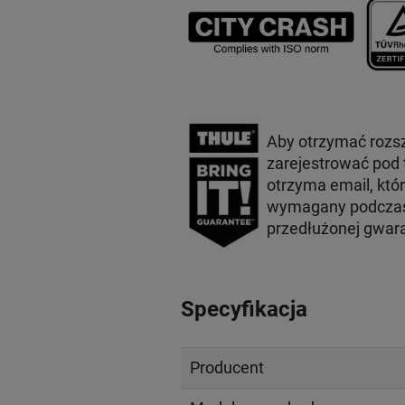
Aby otrzymać rozs
zarejestrować pod
otrzyma email, któ
wymagany podczas 
przedłużonej gwar
Specyfikacja
Producent