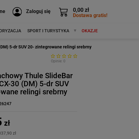
0,00 zł
ne
Zaloguj się
Dostawa gratis!
ORYZACJA
SPORT I TURYSTYKA
MARKI
OKAZJE
M) 5-dr SUV 20- zintegrowane relingi srebrny
Opinie: 0
achowy Thule SlideBar
CX-30 (DM) 5-dr SUV
owane relingi srebrny
26247
5
zł
337,90 zł