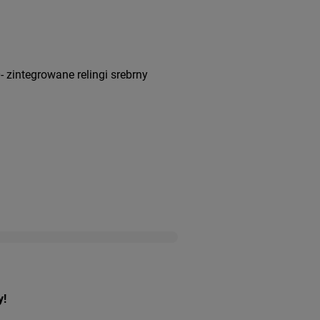
zintegrowane relingi srebrny
y!