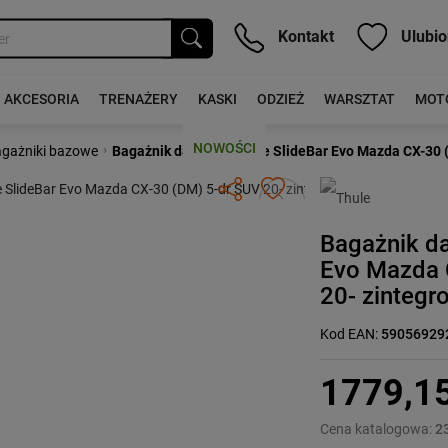
Kontakt
Ulubio
AKCESORIA
TRENAŻERY
KASKI
ODZIEŻ
WARSZTAT
MOT
NOWOŚCI
›
gażniki bazowe
Bagażnik dachowy Thule SlideBar Evo Mazda CX-30 (D
Następny
Bagażnik d
Evo Mazda 
20- zintegr
Kod EAN:
59056929
1779,1
Cena katalogowa:
2