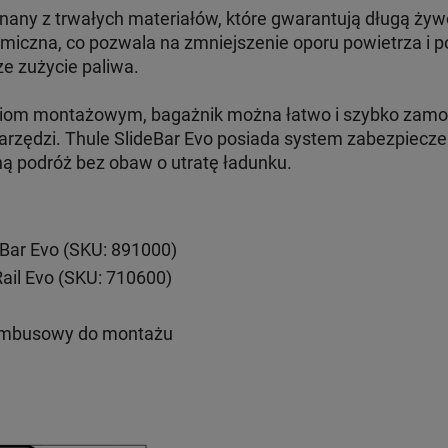
nany z trwałych materiałów, które gwarantują długą żyw
amiczna, co pozwala na zmniejszenie oporu powietrza i 
ze zużycie paliwa.
aniom montażowym, bagażnik można łatwo i szybko zam
rzędzi. Thule SlideBar Evo posiada system zabezpieczeń
ną podróż bez obaw o utratę ładunku.
eBar Evo (SKU: 891000)
Rail Evo (SKU: 710600)
imbusowy do montażu