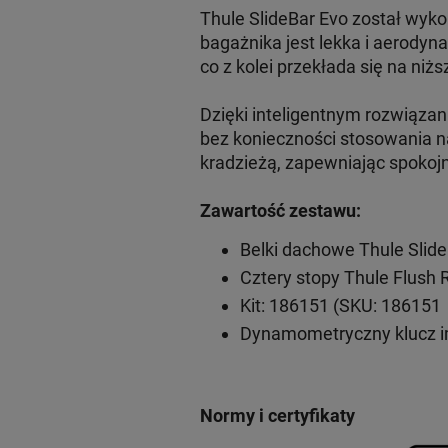
Thule SlideBar Evo został wyko
bagażnika jest lekka i aerodyn
co z kolei przekłada się na niżs
Dzięki inteligentnym rozwiąz
bez konieczności stosowania na
kradzieżą, zapewniając spokoj
Zawartość zestawu:
Belki dachowe Thule Slid
Cztery stopy Thule Flush 
Kit: 186151 (SKU: 186151
Dynamometryczny klucz 
Normy i certyfikaty