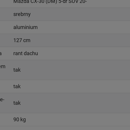
Mazda CX-30 (DM) 5-dr SUV 20-
srebrny
aluminium
127 cm
a
rant dachu
iem
tak
tak
e-
tak
90 kg