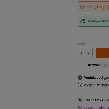
Kliknij i negoc
Darmowa dosta
Ilość
Otrzymaj
178
Produkt dostęp
Wysyłka w ciągu
Kup na raty z Al
Leasing i raty dl