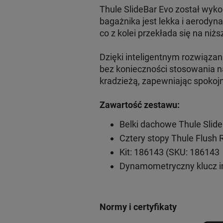
Thule SlideBar Evo został wyko
bagażnika jest lekka i aerodyn
co z kolei przekłada się na niżs
Dzięki inteligentnym rozwiąz
bez konieczności stosowania na
kradzieżą, zapewniając spokoj
Zawartość zestawu:
Belki dachowe Thule Slid
Cztery stopy Thule Flush 
Kit: 186143 (SKU: 186143
Dynamometryczny klucz 
Normy i certyfikaty