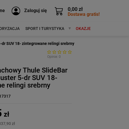
0,00 zł
ne
Zaloguj się
Dostawa gratis!
ORYZACJA
SPORT I TURYSTYKA
MARKI
OKAZJE
-dr SUV 18- zintegrowane relingi srebrny
Opinie: 0
achowy Thule SlideBar
uster 5-dr SUV 18-
e relingi srebrny
17317
5
zł
337,90 zł