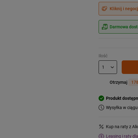
Kliknij i negoc
Darmowa dosta
Ilość
Otrzymaj
178
Produkt dostęp
Wysyłka w ciągu
Kup na raty z Al
Leasing i raty dl