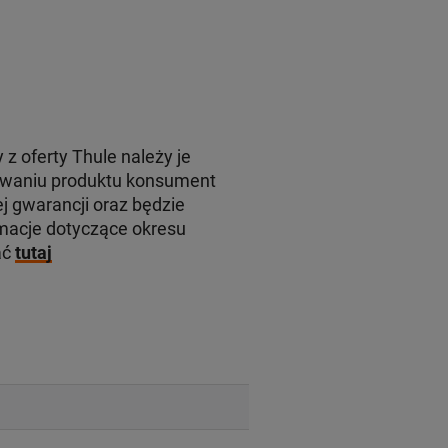
 z oferty Thule należy je
rowaniu produktu konsument
j gwarancji oraz będzie
macje dotyczące okresu
ać
tutaj