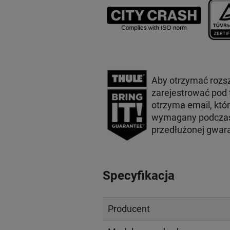
Aby otrzymać rozs
zarejestrować pod
otrzyma email, któ
wymagany podczas 
przedłużonej gwar
Specyfikacja
Producent