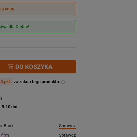
juj cenę
wa dla Ciebie!
DO KOSZYKA
0 pkt
za zakup tego produktu.
ny
:
5-10 dni
Sprawdź
ior Bank
Sprawdź
a firm