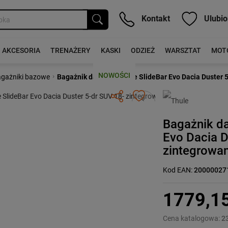
Kontakt
Ulubio
AKCESORIA
TRENAŻERY
KASKI
ODZIEŻ
WARSZTAT
MOT
NOWOŚCI
›
gażniki bazowe
Bagażnik dachowy Thule SlideBar Evo Dacia Duster 5
Następny
Bagażnik d
Evo Dacia D
zintegrowan
Kod EAN:
20000027
1779,1
Cena katalogowa:
2