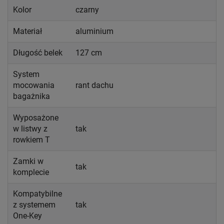
Kolor
czarny
Materiał
aluminium
Długość belek
127 cm
System
mocowania
rant dachu
bagażnika
Wyposażone
w listwy z
tak
rowkiem T
Zamki w
tak
komplecie
Kompatybilne
z systemem
tak
One-Key