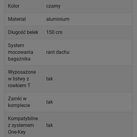
Kolor
czarny
Materiał
aluminium
Długość belek
150 cm
System
mocowania
rant dachu
bagażnika
Wyposażone
w listwy z
tak
rowkiem T
Zamki w
tak
komplecie
Kompatybilne
z systemem
tak
One-Key