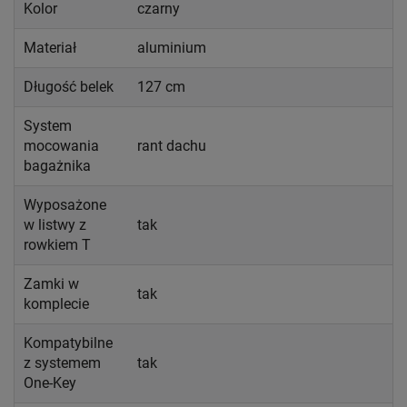
Kolor
czarny
Materiał
aluminium
Długość belek
127 cm
System
mocowania
rant dachu
bagażnika
Wyposażone
w listwy z
tak
rowkiem T
Zamki w
tak
komplecie
Kompatybilne
z systemem
tak
One-Key