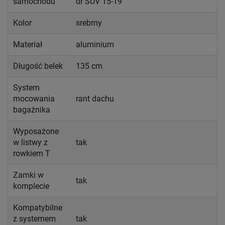
samochodu
dr SUV 15-19
Kolor
srebrny
Materiał
aluminium
Długość belek
135 cm
System
mocowania
rant dachu
bagażnika
Wyposażone
w listwy z
tak
rowkiem T
Zamki w
tak
komplecie
Kompatybilne
z systemem
tak