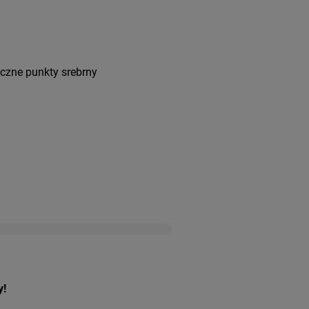
czne punkty srebrny
y!