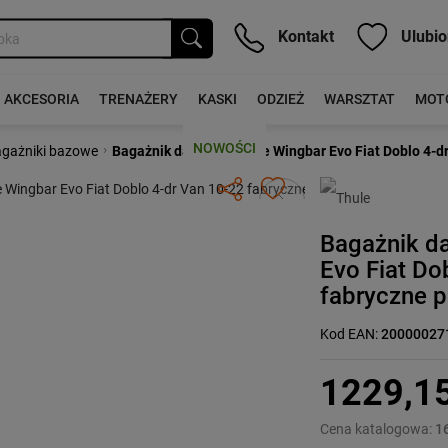
Kontakt
Ulubio
AKCESORIA
TRENAŻERY
KASKI
ODZIEŻ
WARSZTAT
MOT
NOWOŚCI
›
gażniki bazowe
Bagażnik dachowy Thule Wingbar Evo Fiat Doblo 4-dr
Następny
Bagażnik d
Evo Fiat Do
fabryczne p
Kod EAN:
20000027
1229,1
Cena katalogowa:
1