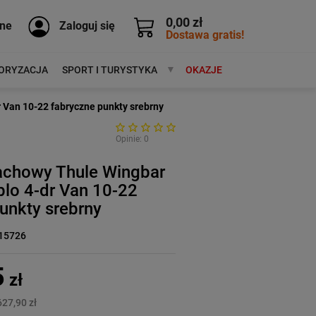
0,00 zł
ne
Zaloguj się
Dostawa gratis!
ORYZACJA
SPORT I TURYSTYKA
MARKI
OKAZJE
 Van 10-22 fabryczne punkty srebrny
Opinie: 0
achowy Thule Wingbar
blo 4-dr Van 10-22
unkty srebrny
15726
5
zł
627,90 zł