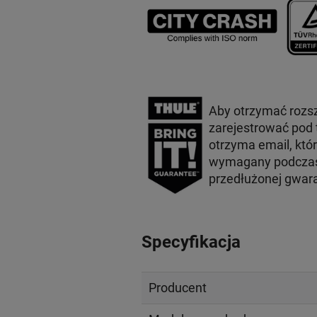
Aby otrzymać rozs
zarejestrować pod
otrzyma email, któ
wymagany podczas 
przedłużonej gwar
Specyfikacja
Producent