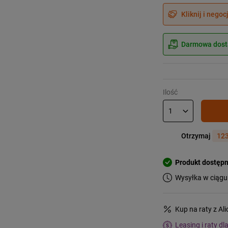
Kliknij i negoc
Darmowa dosta
Ilość
Otrzymaj
123
Produkt dostęp
Wysyłka w ciągu
Kup na raty z Al
Leasing i raty dl