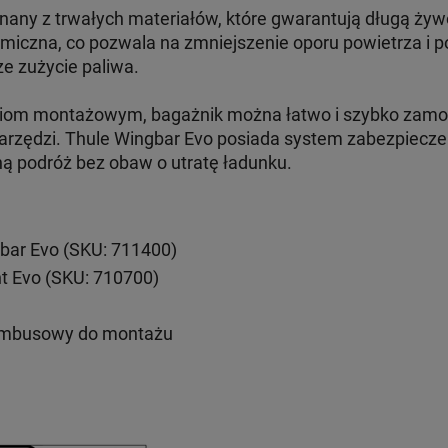
nany z trwałych materiałów, które gwarantują długą żyw
amiczna, co pozwala na zmniejszenie oporu powietrza i 
ze zużycie paliwa.
aniom montażowym, bagażnik można łatwo i szybko zam
arzędzi. Thule Wingbar Evo posiada system zabezpieczeń
ną podróż bez obaw o utratę ładunku.
bar Evo (SKU: 711400)
nt Evo (SKU: 710700)
imbusowy do montażu