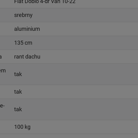
Fiat Doblo 4-dr Van 10-22
srebrny
aluminium
135 cm
a
rant dachu
iem
tak
tak
e-
tak
100 kg