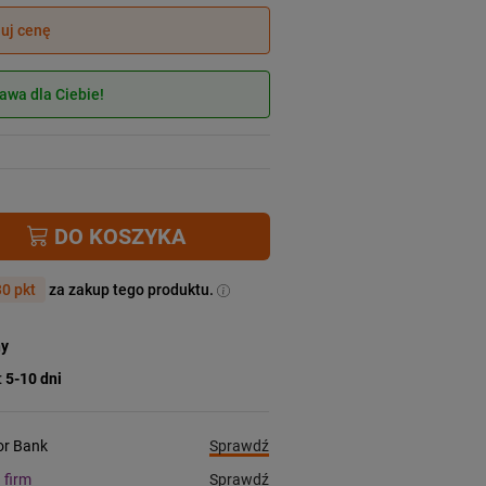
juj cenę
wa dla Ciebie!
DO KOSZYKA
0 pkt
za zakup tego produktu.
ny
:
5-10 dni
Sprawdź
ior Bank
Sprawdź
a firm